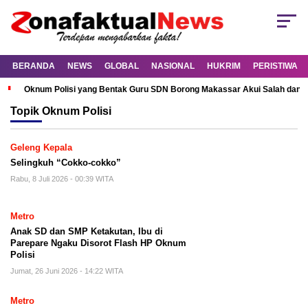
BERANDA
NEWS
GLOBAL
NASIONAL
HUKRIM
PERISTIWA
Oknum Polisi yang Bentak Guru SDN Borong Makassar Akui Salah dan M
Topik
Oknum Polisi
Geleng Kepala
Selingkuh “Cokko-cokko”
Rabu, 8 Juli 2026 - 00:39 WITA
Metro
Anak SD dan SMP Ketakutan, Ibu di
Parepare Ngaku Disorot Flash HP Oknum
Polisi
Jumat, 26 Juni 2026 - 14:22 WITA
Metro