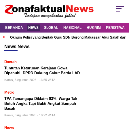
BERANDA
NEWS
GLOBAL
NASIONAL
HUKRIM
PERISTIWA
Oknum Polisi yang Bentak Guru SDN Borong Makassar Akui Salah dan M
News
News
Daerah
Tuntutan Keturunan Kerajaan Gowa
Dipenuhi, DPRD Dukung Cabut Perda LAD
Kamis, 6 Agustus 2026 - 13:55 WITA
Metro
TPA Tamangapa Diklaim 93%, Warga Tak
Butuh Angka Tapi Bukti Angkut Sampah
Basah
Kamis, 6 Agustus 2026 - 10:22 WITA
News