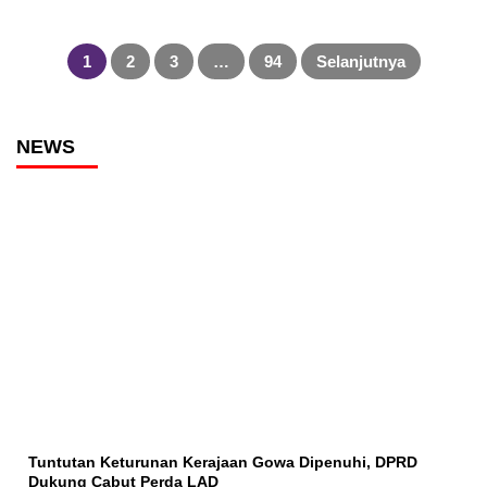
Paginasi
pos
1
2
3
…
94
Selanjutnya
NEWS
Tuntutan Keturunan Kerajaan Gowa Dipenuhi, DPRD
Dukung Cabut Perda LAD