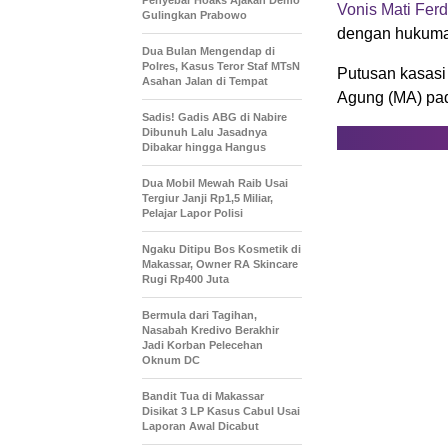
Penyebar Hoaks Ajakan Demo
Vonis Mati Fer
Gulingkan Prabowo
dengan hukuma
Dua Bulan Mengendap di
Polres, Kasus Teror Staf MTsN
Putusan kasasi
Asahan Jalan di Tempat
Agung (MA) pad
Sadis! Gadis ABG di Nabire
Dibunuh Lalu Jasadnya
Dibakar hingga Hangus
Dua Mobil Mewah Raib Usai
Tergiur Janji Rp1,5 Miliar,
Pelajar Lapor Polisi
Ngaku Ditipu Bos Kosmetik di
Makassar, Owner RA Skincare
Rugi Rp400 Juta
Bermula dari Tagihan,
Nasabah Kredivo Berakhir
Jadi Korban Pelecehan
Oknum DC
Bandit Tua di Makassar
Disikat 3 LP Kasus Cabul Usai
Laporan Awal Dicabut