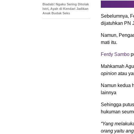
Biadab! Ngaku Sering Ditolak
Istri, Ayah di Kendari Jadikan
Anak Budak Seks
Sebelumnya, Fe
dijatuhkan PN J
Namun, Pengadi
mati itu.
Ferdy Sambo
p
Mahkamah Agun
opinion
atau ya
Namun kedua ha
lainnya
Sehingga putus
hukuman seumu
“Yang melakuka
orang yaitu ang