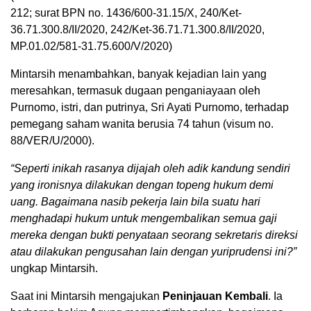
212; surat BPN no. 1436/600-31.15/X, 240/Ket-
36.71.300.8/II/2020, 242/Ket-36.71.71.300.8/II/2020,
MP.01.02/581-31.75.600/V/2020)
Mintarsih menambahkan, banyak kejadian lain yang
meresahkan, termasuk dugaan penganiayaan oleh
Purnomo, istri, dan putrinya, Sri Ayati Purnomo, terhadap
pemegang saham wanita berusia 74 tahun (visum no.
88/VER/U/2000).
“Seperti inikah rasanya dijajah oleh adik kandung sendiri
yang ironisnya dilakukan dengan topeng hukum demi
uang. Bagaimana nasib pekerja lain bila suatu hari
menghadapi hukum untuk mengembalikan semua gaji
mereka dengan bukti penyataan seorang sekretaris direksi
atau dilakukan pengusahan lain dengan yuriprudensi ini?”
ungkap Mintarsih.
Saat ini Mintarsih mengajukan
Peninjauan Kembali
. Ia