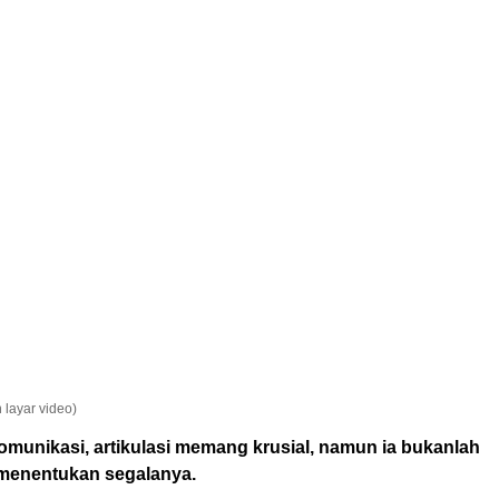
 layar video)
omunikasi, artikulasi memang krusial, namun ia bukanlah
menentukan segalanya.