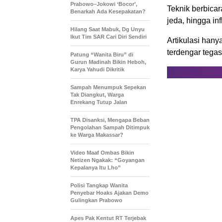
Prabowo–Jokowi ‘Bocor’,
Teknik berbicar
Benarkah Ada Kesepakatan?
jeda, hingga inf
Hilang Saat Mabuk, Dg Unyu
Ikut Tim SAR Cari Diri Sendiri
Artikulasi hany
terdengar tegas
Patung “Wanita Biru” di
Gurun Madinah Bikin Heboh,
Karya Yahudi Dikritik
Sampah Menumpuk Sepekan
Tak Diangkut, Warga
Enrekang Tutup Jalan
TPA Disanksi, Mengapa Beban
Pengolahan Sampah Ditimpuk
ke Warga Makassar?
Video Maaf Ombas Bikin
Netizen Ngakak: “Goyangan
Kepalanya Itu Lho”
Polisi Tangkap Wanita
Penyebar Hoaks Ajakan Demo
Gulingkan Prabowo
Apes Pak Kentut RT Terjebak