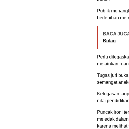
Publik menangk
berlebihan mem
BACA JUGA
Bulan
Perlu ditegask
melainkan ruang
Tugas juri buk
semangat anak-a
Ketegasan tanp
nilai pendidikan
Puncak ironi te
meledak dalam 
karena melihat