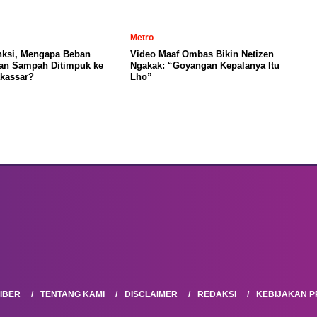
Metro
nksi, Mengapa Beban
Video Maaf Ombas Bikin Netizen
an Sampah Ditimpuk ke
Ngakak: “Goyangan Kepalanya Itu
kassar?
Lho”
IBER
TENTANG KAMI
DISCLAIMER
REDAKSI
KEBIJAKAN PR