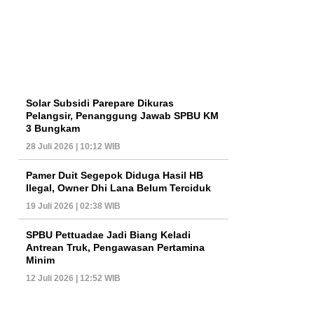
Solar Subsidi Parepare Dikuras
Pelangsir, Penanggung Jawab SPBU KM
3 Bungkam
28 Juli 2026 | 10:12 WIB
Pamer Duit Segepok Diduga Hasil HB
Ilegal, Owner Dhi Lana Belum Terciduk
19 Juli 2026 | 02:38 WIB
SPBU Pettuadae Jadi Biang Keladi
Antrean Truk, Pengawasan Pertamina
Minim
12 Juli 2026 | 12:52 WIB