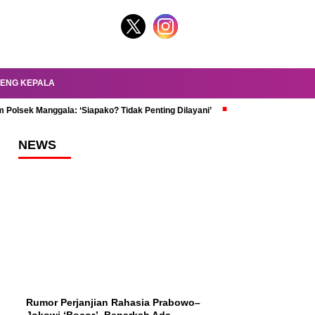
ENG KEPALA
 Polsek Manggala: ‘Siapako? Tidak Penting Dilayani’
dr. Oky Review Z
NEWS
Rumor Perjanjian Rahasia Prabowo–
Jokowi ‘Bocor’, Benarkah Ada