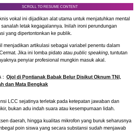
SCROLL TO RESUME CONTENT
knis vokal ini dijadikan alat utama untuk menjatuhkan mental
 sanalah letak kegagalannya. Inilah ironi perundungan
lasi yang dipertontonkan ke publik.
il menjadikan artikulasi sebagai variabel penentu dalam
ermat. Jika ini lomba pidato atau
public speaking
, tuntutan
layaknya penyiar profesional mungkin masuk akal.
 :
Ojol di Pontianak Babak Belur Disikut Oknum TNI,
ah dan Mata Bengkak
si LCC sejatinya terletak pada ketepatan jawaban dan
ikir, bukan adu indah suara atau kesempurnaan lidah.
ksen daerah, hingga kualitas mikrofon yang buruk seharusnya
mbegal poin siswa yang secara substansi sudah menjawab