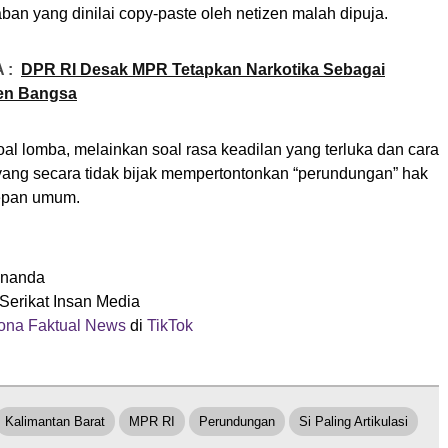
an yang dinilai copy-paste oleh netizen malah dipuja.
 :
DPR RI Desak MPR Tetapkan Narkotika Sebagai
en Bangsa
soal lomba, melainkan soal rasa keadilan yang terluka dan cara
ang secara tidak bijak mempertontonkan “perundungan” hak
depan umum.
 Ananda
Serikat Insan Media
na Faktual News
di
TikTok
Kalimantan Barat
MPR RI
Perundungan
Si Paling Artikulasi