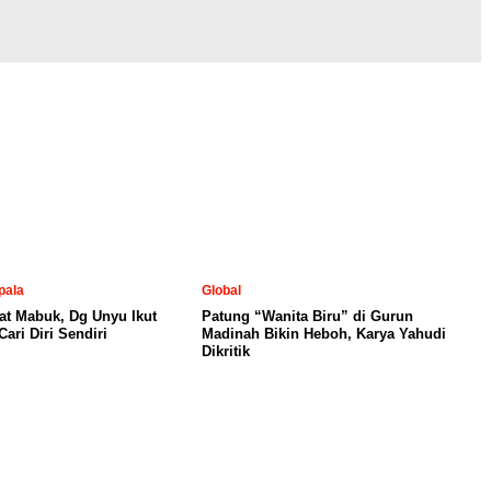
pala
Global
at Mabuk, Dg Unyu Ikut
Patung “Wanita Biru” di Gurun
ari Diri Sendiri
Madinah Bikin Heboh, Karya Yahudi
Dikritik