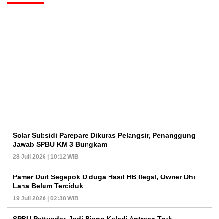
Solar Subsidi Parepare Dikuras Pelangsir, Penanggung
Jawab SPBU KM 3 Bungkam
28 Juli 2026 | 10:12 WIB
Pamer Duit Segepok Diduga Hasil HB Ilegal, Owner Dhi
Lana Belum Terciduk
19 Juli 2026 | 02:38 WIB
SPBU Pettuadae Jadi Biang Keladi Antrean Truk,