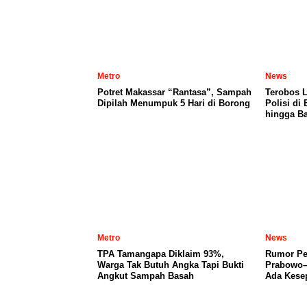
Metro
News
Potret Makassar “Rantasa”, Sampah
Terobos 
Dipilah Menumpuk 5 Hari di Borong
Polisi di
hingga Ba
Metro
News
TPA Tamangapa Diklaim 93%,
Rumor Per
Warga Tak Butuh Angka Tapi Bukti
Prabowo–
Angkut Sampah Basah
Ada Kese