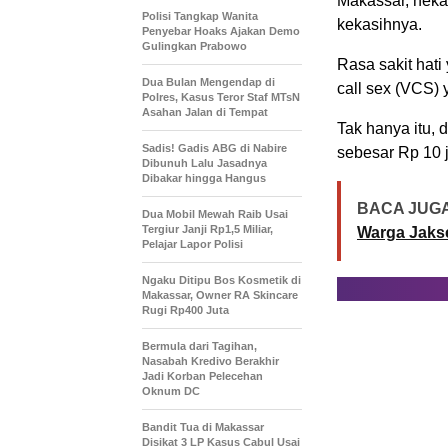
Makassar, neka
Polisi Tangkap Wanita
kekasihnya.
Penyebar Hoaks Ajakan Demo
Gulingkan Prabowo
Rasa sakit hat
Dua Bulan Mengendap di
call sex (VCS)
Polres, Kasus Teror Staf MTsN
Asahan Jalan di Tempat
Tak hanya itu,
Sadis! Gadis ABG di Nabire
sebesar Rp 10 j
Dibunuh Lalu Jasadnya
Dibakar hingga Hangus
BACA JUGA
Dua Mobil Mewah Raib Usai
Tergiur Janji Rp1,5 Miliar,
Warga Jaks
Pelajar Lapor Polisi
Ngaku Ditipu Bos Kosmetik di
Makassar, Owner RA Skincare
Rugi Rp400 Juta
Bermula dari Tagihan,
Nasabah Kredivo Berakhir
Jadi Korban Pelecehan
Oknum DC
Bandit Tua di Makassar
Disikat 3 LP Kasus Cabul Usai