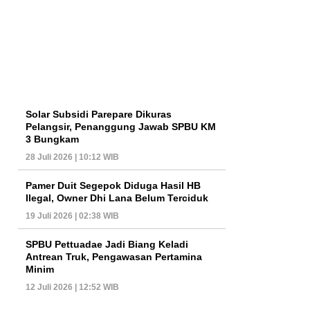
Solar Subsidi Parepare Dikuras
Pelangsir, Penanggung Jawab SPBU KM
3 Bungkam
28 Juli 2026 | 10:12 WIB
Pamer Duit Segepok Diduga Hasil HB
Ilegal, Owner Dhi Lana Belum Terciduk
19 Juli 2026 | 02:38 WIB
SPBU Pettuadae Jadi Biang Keladi
Antrean Truk, Pengawasan Pertamina
Minim
12 Juli 2026 | 12:52 WIB