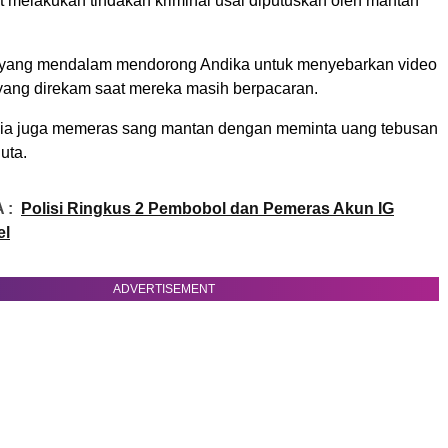
t melakukan tindakan kriminal usai diputuskan oleh mantan
i yang mendalam mendorong Andika untuk menyebarkan video
 yang direkam saat mereka masih berpacaran.
 dia juga memeras sang mantan dengan meminta uang tebusan
uta.
 :
Polisi Ringkus 2 Pembobol dan Pemeras Akun IG
el
ADVERTISEMENT