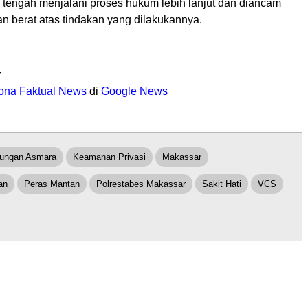
a tengah menjalani proses hukum lebih lanjut dan diancam
 berat atas tindakan yang dilakukannya.
r
ona Faktual News
di
Google News
ungan Asmara
Keamanan Privasi
Makassar
an
Peras Mantan
Polrestabes Makassar
Sakit Hati
VCS