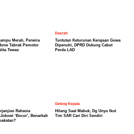
Daerah
Lampu Merah, Perwira
Tuntutan Keturunan Kerajaan Gowa
 Bone Tabrak Pemotor
Dipenuhi, DPRD Dukung Cabut
lita Tewas
Perda LAD
Geleng Kepala
janjian Rahasia
Hilang Saat Mabuk, Dg Unyu Ikut
Jokowi ‘Bocor’, Benarkah
Tim SAR Cari Diri Sendiri
pakatan?