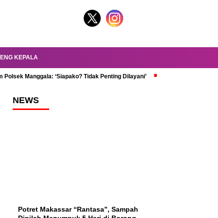
ENG KEPALA
 Polsek Manggala: ‘Siapako? Tidak Penting Dilayani’
dr. Oky Review Z
NEWS
Potret Makassar “Rantasa”, Sampah
Dipilah Menumpuk 5 Hari di Borong