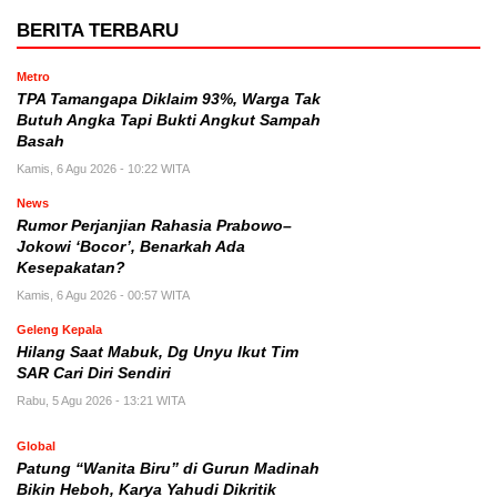
BERITA TERBARU
Metro
TPA Tamangapa Diklaim 93%, Warga Tak
Butuh Angka Tapi Bukti Angkut Sampah
Basah
Kamis, 6 Agu 2026 - 10:22 WITA
News
Rumor Perjanjian Rahasia Prabowo–
Jokowi ‘Bocor’, Benarkah Ada
Kesepakatan?
Kamis, 6 Agu 2026 - 00:57 WITA
Geleng Kepala
Hilang Saat Mabuk, Dg Unyu Ikut Tim
SAR Cari Diri Sendiri
Rabu, 5 Agu 2026 - 13:21 WITA
Global
Patung “Wanita Biru” di Gurun Madinah
Bikin Heboh, Karya Yahudi Dikritik