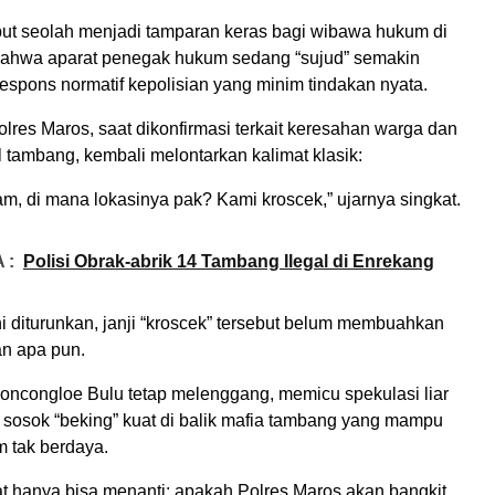
ut seolah menjadi tamparan keras bagi wibawa hukum di
ahwa aparat penegak hukum sedang “sujud” semakin
respons normatif kepolisian yang minim tindakan nyata.
Polres Maros, saat dikonfirmasi terkait keresahan warga dan
l tambang, kembali melontarkan kalimat klasik:
m, di mana lokasinya pak? Kami kroscek,” ujarnya singkat.
 :
Polisi Obrak-abrik 14 Tambang Ilegal di Enrekang
ni diturunkan, janji “kroscek” tersebut belum membuahkan
an apa pun.
Moncongloe Bulu tetap melenggang, memicu spekulasi liar
 sosok “beking” kuat di balik mafia tambang yang mampu
 tak berdaya.
at hanya bisa menanti: apakah Polres Maros akan bangkit