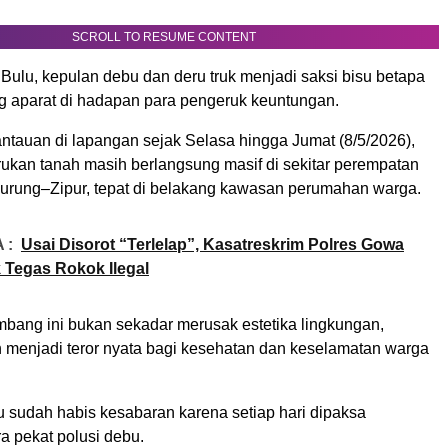
SCROLL TO RESUME CONTENT
Bulu, kepulan debu dan deru truk menjadi saksi bisu betapa
ng aparat di hadapan para pengeruk keuntungan.
ntauan di lapangan sejak Selasa hingga Jumat (8/5/2026),
rukan tanah masih berlangsung masif di sekitar perempatan
urung–Zipur, tepat di belakang kawasan perumahan warga.
 :
Usai Disorot “Terlelap”, Kasatreskrim Polres Gowa
k Tegas Rokok Ilegal
bang ini bukan sekadar merusak estetika lingkungan,
h menjadi teror nyata bagi kesehatan dan keselamatan warga
sudah habis kesabaran karena setiap hari dipaksa
a pekat polusi debu.