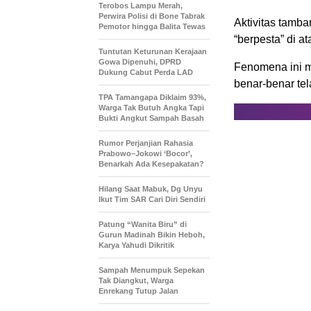
Terobos Lampu Merah,
Perwira Polisi di Bone Tabrak
Aktivitas tamba
Pemotor hingga Balita Tewas
“berpesta” di at
Tuntutan Keturunan Kerajaan
Gowa Dipenuhi, DPRD
Fenomena ini m
Dukung Cabut Perda LAD
benar-benar tel
TPA Tamangapa Diklaim 93%,
Warga Tak Butuh Angka Tapi
Bukti Angkut Sampah Basah
Rumor Perjanjian Rahasia
Prabowo–Jokowi ‘Bocor’,
Benarkah Ada Kesepakatan?
Hilang Saat Mabuk, Dg Unyu
Ikut Tim SAR Cari Diri Sendiri
Patung “Wanita Biru” di
Gurun Madinah Bikin Heboh,
Karya Yahudi Dikritik
Sampah Menumpuk Sepekan
Tak Diangkut, Warga
Enrekang Tutup Jalan