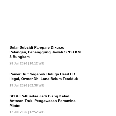
Solar Subsidi Parepare Dikuras
Pelangsir, Penanggung Jawab SPBU KM
3 Bungkam
28 Juli 2026 | 10:12 WIB
Pamer Duit Segepok Diduga Hasil HB
Ilegal, Owner Dhi Lana Belum Terciduk
19 Juli 2026 | 02:38 WIB
SPBU Pettuadae Jadi Biang Keladi
Antrean Truk, Pengawasan Pertamina
Minim
12 Juli 2026 | 12:52 WIB