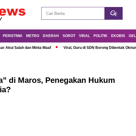
PERISTIWA
METRO
DAERAH
SOROT
VIRAL
POLITIK
EKOBIS
GEL
r Akui Salah dan Minta Maaf
Viral, Guru di SDN Borong Dibentak Oknum
ta” di Maros, Penegakan Hukum
ia?