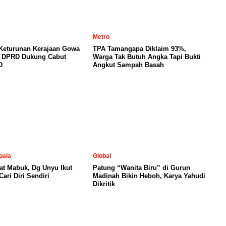
Metro
 Keturunan Kerajaan Gowa
TPA Tamangapa Diklaim 93%,
, DPRD Dukung Cabut
Warga Tak Butuh Angka Tapi Bukti
D
Angkut Sampah Basah
pala
Global
at Mabuk, Dg Unyu Ikut
Patung “Wanita Biru” di Gurun
ari Diri Sendiri
Madinah Bikin Heboh, Karya Yahudi
Dikritik