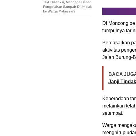
TPA Disanksi, Mengapa Beban
Pengolahan Sampah Ditimpuk
ke Warga Makassar?
Di Moncongloe 
tumpulnya tari
Berdasarkan pa
aktivitas penge
Jalan Burung-B
BACA JUGA
Janji Tinda
Keberadaan tam
melainkan tela
setempat.
Warga mengaku 
menghirup udar