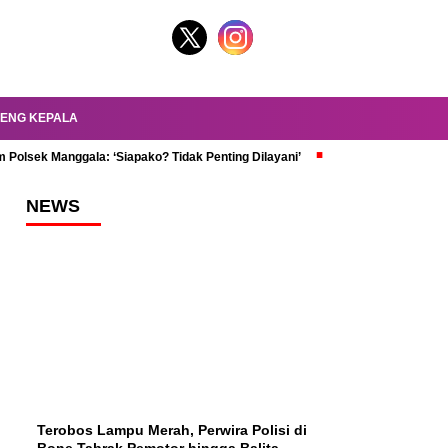
ENG KEPALA
 Polsek Manggala: ‘Siapako? Tidak Penting Dilayani’
dr. Oky Review Z
NEWS
Terobos Lampu Merah, Perwira Polisi di
Bone Tabrak Pemotor hingga Balita