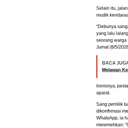
Selain itu, jal
mudik kendaraa
“Debunya sanga
yang lalu lala
seorang warga 
Jumat (8/5/2026
BACA JUGA
Melawan Ke
Ironisnya, pest
aparat.
Sang pemilik t
dikonfirmasi me
WhatsApp, ia h
meremehkan: “I