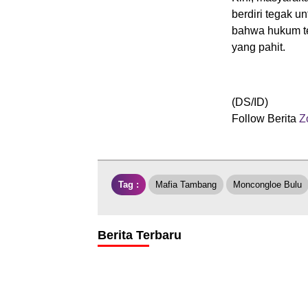
berdiri tegak u
bahwa hukum te
yang pahit.
(DS/ID)
Follow Berita
Zo
Tag :
Mafia Tambang
Moncongloe Bulu
Berita Terbaru