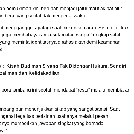
anan pemukiman kini berubah menjadi jalur maut akibat hilir
n berat yang seolah tak mengenal waktu.
t mengganggu, apalagi saat musim kemarau. Selain itu, truk
ng juga membahayakan keselamatan warga,” ungkap salah
yang meminta identitasnya dirahasiakan demi keamanan,
).
 :
Kisah Budiman S yang Tak Didengar Hukum, Sendiri
zaliman dan Ketidakadilan
a pora tambang ini seolah mendapat “restu” melalui pembiaran
ambang pun menunjukkan sikap yang sangat santai. Saat
ngenai legalitas perizinan usahanya melalui pesan
anya memberikan jawaban singkat yang bernada
ya.”