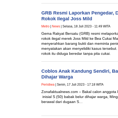
GRB Resmi Laporkan Pengedar, Di
Rokok Ilegal Joss Mild
Metro
|
News
| Selasa, 18 Juli 2023 - 11:49 WITA
Gema Rakyat Bersatu (GRB) resmi melaporkan
rokok ilegal merek Joss Mild ke Bea Cukai M
menyerahkan barang bukti dan meminta penin
menyatakan akan menyelidiki kasus tersebut
rokok itu diduga beredar tanpa pita cukai.
Coblos Anak Kandung Sendiri, Ba
Dihajar Warga
Peristiwa
| Senin, 17 Juli 2023 - 17:18 WITA
Zonafaktualnews.com – Bakal calon anggota le
inisial S (50) babak belur dihajar warga, Ming
berawal dari dugaan S…