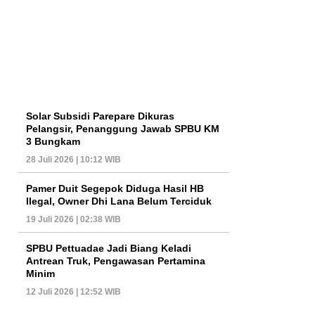
Solar Subsidi Parepare Dikuras
Pelangsir, Penanggung Jawab SPBU KM
3 Bungkam
28 Juli 2026 | 10:12 WIB
Pamer Duit Segepok Diduga Hasil HB
Ilegal, Owner Dhi Lana Belum Terciduk
19 Juli 2026 | 02:38 WIB
SPBU Pettuadae Jadi Biang Keladi
Antrean Truk, Pengawasan Pertamina
Minim
12 Juli 2026 | 12:52 WIB