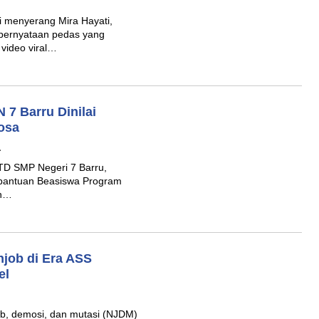
i menyerang Mira Hayati,
 pernyataan pedas yang
video viral…
 7 Barru Dinilai
osa
A
TD SMP Negeri 7 Barru,
 bantuan Beasiswa Program
eh…
njob di Era ASS
el
b, demosi, dan mutasi (NJDM)