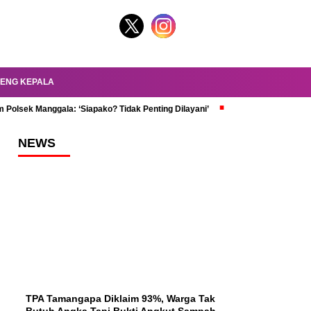
ENG KEPALA
 Polsek Manggala: ‘Siapako? Tidak Penting Dilayani’
dr. Oky Review Z
NEWS
TPA Tamangapa Diklaim 93%, Warga Tak
Butuh Angka Tapi Bukti Angkut Sampah