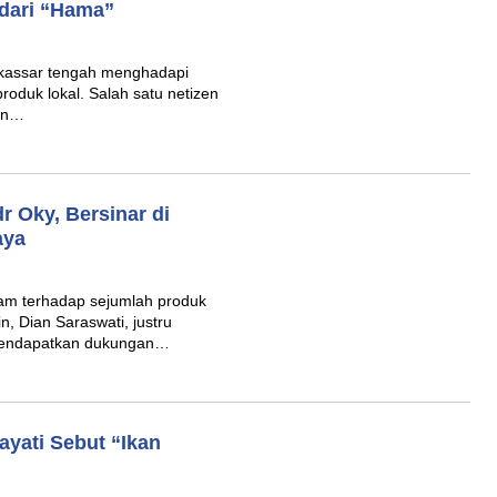
dari “Hama”
kassar tengah menghadapi
roduk lokal. Salah satu netizen
kan…
r Oky, Bersinar di
aya
jam terhadap sejumlah produk
, Dian Saraswati, justru
 mendapatkan dukungan…
ayati Sebut “Ikan