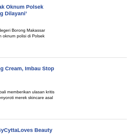
tak Oknum Polsek
g Dilayani’
Negeri Borong Makassar
h oknum polisi di Polsek
ng Cream, Imbau Stop
li memberikan ulasan kritis
enyoroti merek skincare asal
 ByCyttaLoves Beauty