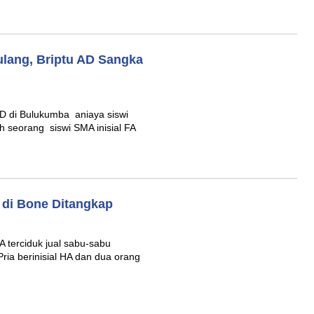
ulang, Briptu AD Sangka
AD di Bulukumba aniaya siswi
h seorang siswi SMA inisial FA
 di Bone Ditangkap
A terciduk jual sabu-sabu
ria berinisial HA dan dua orang