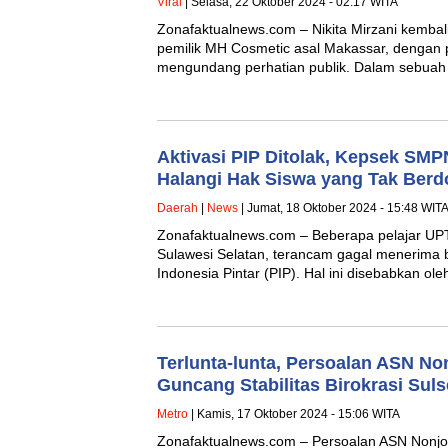
Viral
| Selasa, 22 Oktober 2024 - 02:17 WITA
Zonafaktualnews.com – Nikita Mirzani kembal
pemilik MH Cosmetic asal Makassar, dengan
mengundang perhatian publik. Dalam sebuah 
Aktivasi PIP Ditolak, Kepsek SMPN
Halangi Hak Siswa yang Tak Berd
Daerah
|
News
| Jumat, 18 Oktober 2024 - 15:48 WIT
Zonafaktualnews.com – Beberapa pelajar UP
Sulawesi Selatan, terancam gagal menerima
Indonesia Pintar (PIP). Hal ini disebabkan ol
Terlunta-lunta, Persoalan ASN No
Guncang Stabilitas Birokrasi Suls
Metro
| Kamis, 17 Oktober 2024 - 15:06 WITA
Zonafaktualnews.com – Persoalan ASN Nonjo