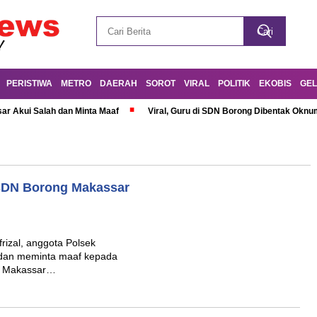
PERISTIWA
METRO
DAERAH
SOROT
VIRAL
POLITIK
EKOBIS
GEL
r Akui Salah dan Minta Maaf
Viral, Guru di SDN Borong Dibentak Oknum
SDN Borong Makassar
rizal, anggota Polsek
 dan meminta maaf kepada
ng Makassar…