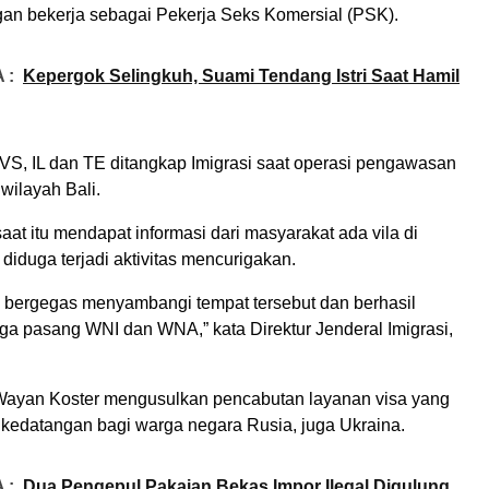
gan bekerja sebagai Pekerja Seks Komersial (PSK).
 :
Kepergok Selingkuh, Suami Tendang Istri Saat Hamil
 VS, IL dan TE ditangkap Imigrasi saat operasi pengawasan
 wilayah Bali.
saat itu mendapat informasi dari masyarakat ada vila di
iduga terjadi aktivitas mencurigakan.
s bergegas menyambangi tempat tersebut dan berhasil
ga pasang WNI dan WNA,” kata Direktur Jenderal Imigrasi,
Wayan Koster mengusulkan pencabutan layanan visa yang
t kedatangan bagi warga negara Rusia, juga Ukraina.
 :
Dua Pengepul Pakaian Bekas Impor Ilegal Digulung