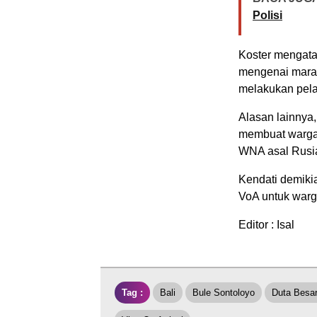
Polisi
Koster mengata
mengenai marak
melakukan pela
Alasan lainnya,
membuat warga 
WNA asal Rusia
Kendati demiki
VoA untuk warg
Editor : Isal
Tag :
Bali
Bule Sontoloyo
Duta Besar