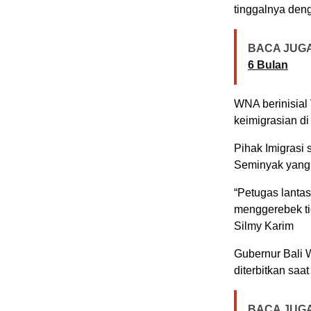
tinggalnya den
BACA JUGA
6 Bulan
WNA berinisial
keimigrasian di
Pihak Imigrasi 
Seminyak yang d
“Petugas lanta
menggerebek ti
Silmy Karim
Gubernur Bali 
diterbitkan saa
BACA JUGA