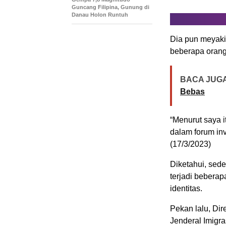
Guncang Filipina, Gunung di
Danau Holon Runtuh
Dia pun meyaki
beberapa orang 
BACA JUGA
Bebas
“Menurut saya i
dalam forum inv
(17/3/2023)
Diketahui, sed
terjadi beberap
identitas.
Pekan lalu, Di
Jenderal Imigr