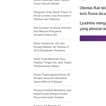
Gurun Madinah Bikin Heboh,
Karya Yahudi Dikritik
Otoritas Bali t
Pangeran Arab Saudi Tewas di
turis Rusia dica
Hotel London Usai Konsumsi
Alkohol dan Narkoba
Lyudmila meng
Iran Gempur Gudang Amunisi
yang plesiran k
dan Menara Pengawas
Armada Kelima AS
Balas Gempuran AS, Iran
Serang Markas Jet Tempur F-
18 di Pangkalan Yordania
Israel Tolak Melunak, Dua
Pejabat Tinggi Iran Jadi Target
Pembunuhan Utama
Eropa Terpanggang Panas 40
Derajat, Ilmuwan Bunyikan
Alarm Iklim di 8 Negara
Perang Kembali Membara, Iran
Hujani Israel dengan Rudal
Pasca Gencatan Senjata
Gempa 7,8 Magnitudo