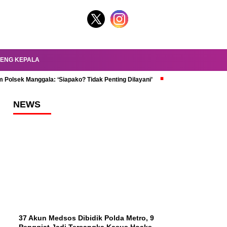
ENG KEPALA
 Polsek Manggala: ‘Siapako? Tidak Penting Dilayani’
dr. Oky Review Z
NEWS
37 Akun Medsos Dibidik Polda Metro, 9
Penggiat Jadi Tersangka Kasus Hoaks