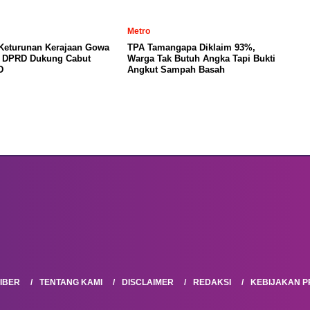
Metro
 Keturunan Kerajaan Gowa
TPA Tamangapa Diklaim 93%,
, DPRD Dukung Cabut
Warga Tak Butuh Angka Tapi Bukti
D
Angkut Sampah Basah
IBER
TENTANG KAMI
DISCLAIMER
REDAKSI
KEBIJAKAN PR