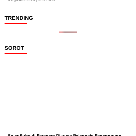
8 Agustus 2026 | 01:57 WIB
TRENDING
SOROT
Solar Subsidi Parepare Dikuras Pelangsir, Penanggung