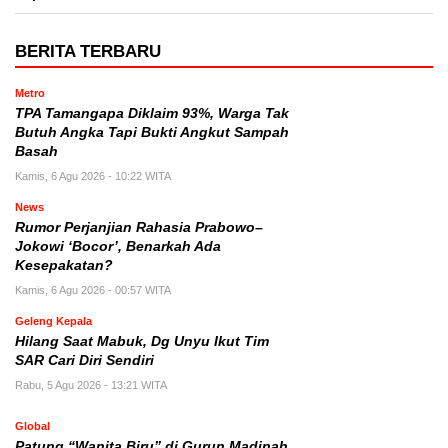
BERITA TERBARU
Metro
TPA Tamangapa Diklaim 93%, Warga Tak
Butuh Angka Tapi Bukti Angkut Sampah
Basah
Kamis, 6 Agu 2026 - 10:22 WITA
News
Rumor Perjanjian Rahasia Prabowo–
Jokowi ‘Bocor’, Benarkah Ada
Kesepakatan?
Kamis, 6 Agu 2026 - 00:57 WITA
Geleng Kepala
Hilang Saat Mabuk, Dg Unyu Ikut Tim
SAR Cari Diri Sendiri
Rabu, 5 Agu 2026 - 13:21 WITA
Global
Patung “Wanita Biru” di Gurun Madinah