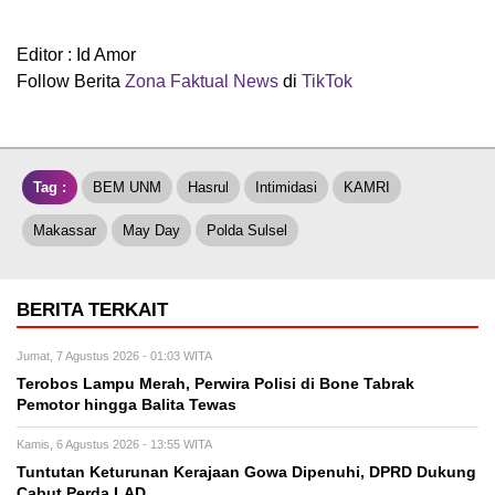
Editor : Id Amor
Follow Berita
Zona Faktual News
di
TikTok
Tag :
BEM UNM
Hasrul
Intimidasi
KAMRI
Makassar
May Day
Polda Sulsel
BERITA TERKAIT
Jumat, 7 Agustus 2026 - 01:03 WITA
Terobos Lampu Merah, Perwira Polisi di Bone Tabrak
Pemotor hingga Balita Tewas
Kamis, 6 Agustus 2026 - 13:55 WITA
Tuntutan Keturunan Kerajaan Gowa Dipenuhi, DPRD Dukung
Cabut Perda LAD