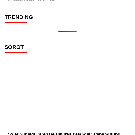
TRENDING
SOROT
Solar Subsidi Parepare Dikuras Pelangsir, Penanggung