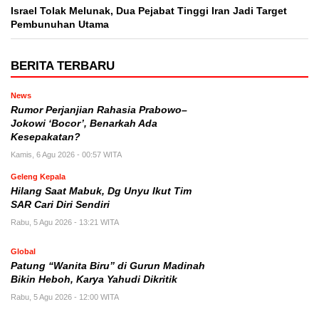
Israel Tolak Melunak, Dua Pejabat Tinggi Iran Jadi Target
Pembunuhan Utama
BERITA TERBARU
News
Rumor Perjanjian Rahasia Prabowo–
Jokowi ‘Bocor’, Benarkah Ada
Kesepakatan?
Kamis, 6 Agu 2026 - 00:57 WITA
Geleng Kepala
Hilang Saat Mabuk, Dg Unyu Ikut Tim
SAR Cari Diri Sendiri
Rabu, 5 Agu 2026 - 13:21 WITA
Global
Patung “Wanita Biru” di Gurun Madinah
Bikin Heboh, Karya Yahudi Dikritik
Rabu, 5 Agu 2026 - 12:00 WITA