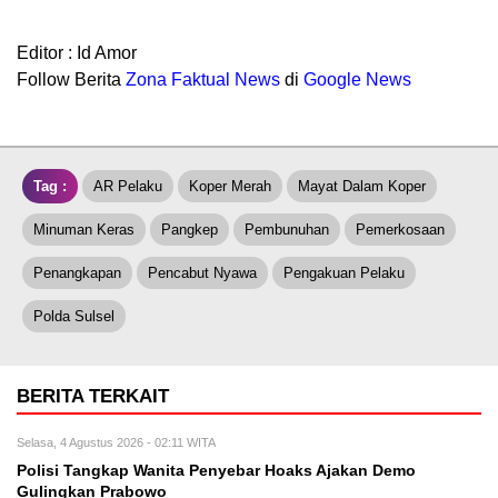
Editor : Id Amor
Follow Berita
Z
ona Faktual News
di
Google News
Tag :
AR Pelaku
Koper Merah
Mayat Dalam Koper
Minuman Keras
Pangkep
Pembunuhan
Pemerkosaan
Penangkapan
Pencabut Nyawa
Pengakuan Pelaku
Polda Sulsel
BERITA TERKAIT
Selasa, 4 Agustus 2026 - 02:11 WITA
Polisi Tangkap Wanita Penyebar Hoaks Ajakan Demo
Gulingkan Prabowo