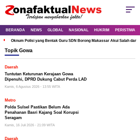
BERANDA
NEWS
GLOBAL
NASIONAL
HUKRIM
PERISTIWA
Oknum Polisi yang Bentak Guru SDN Borong Makassar Akui Salah dan M
Topik
Gowa
Daerah
Tuntutan Keturunan Kerajaan Gowa
Dipenuhi, DPRD Dukung Cabut Perda LAD
Kamis, 6 Agustus 2026 - 13:55 WITA
Metro
Polda Sulsel Pastikan Belum Ada
Penahanan Basri Kajang Soal Korupsi
Seragam
Kamis, 16 Juli 2026 - 21:09 WITA
Daerah