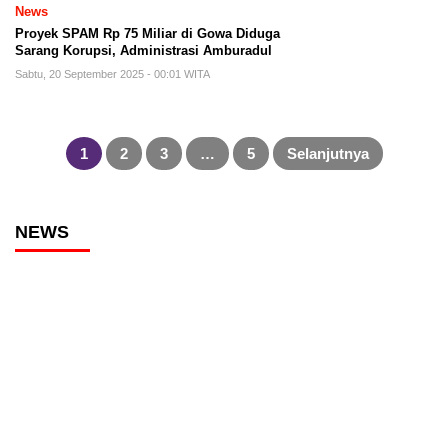
News
Proyek SPAM Rp 75 Miliar di Gowa Diduga
Sarang Korupsi, Administrasi Amburadul
Sabtu, 20 September 2025 - 00:01 WITA
Paginasi
pos
1
2
3
…
5
Selanjutnya
NEWS