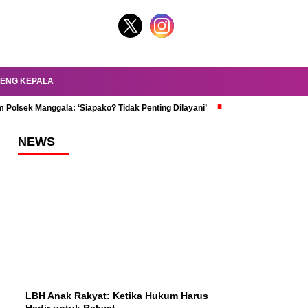
ENG KEPALA
 Polsek Manggala: ‘Siapako? Tidak Penting Dilayani’
dr. Oky Review Z
NEWS
LBH Anak Rakyat: Ketika Hukum Harus
Hadir untuk Rakyat