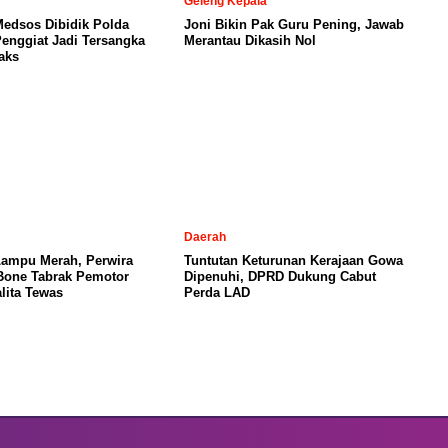
Geleng Kepala
Medsos Dibidik Polda
Joni Bikin Pak Guru Pening, Jawab
Penggiat Jadi Tersangka
Merantau Dikasih Nol
aks
Daerah
Lampu Merah, Perwira
Tuntutan Keturunan Kerajaan Gowa
 Bone Tabrak Pemotor
Dipenuhi, DPRD Dukung Cabut
lita Tewas
Perda LAD