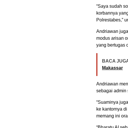
“Saya sudah som
korbannya yang
Polrestabes,” 
Andriawan jug
modus arisan o
yang bertugas di
BACA JUGA
Makassar
Andriawan mene
sebagai admin 
“Suaminya juga
ke kantornya d
memang ini orang
“Bharatu AI se