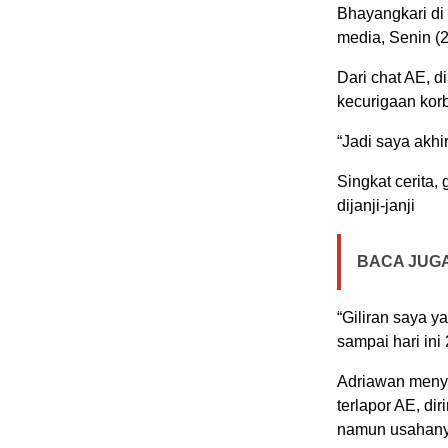
Bhayangkari di
media, Senin (
Dari chat AE, 
kecurigaan kor
“Jadi saya akhi
Singkat cerita,
dijanji-janji
BACA JUGA
“Giliran saya ya
sampai hari ini 
Adriawan menye
terlapor AE, di
namun usahanya