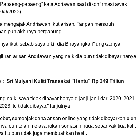
 Pabaeng-pabaeng” kata Adriawan saat dikonfirmasi awak
20/3/2023)
dia mengajak Andriawan ikut arisan. Tanpan menaruh
ban pun akhirnya bergabung
rnya ikut, sebab saya pikir dia Bhayangkari” ungkapnya
 giliran arisan Andriawan yang naik dia pun tidak dibayar hanya
 :
Sri Mulyani Kuliti Transaksi "Hantu" Rp 349 Triliun
ng naik, saya tidak dibayar hanya dijanji-janji dari 2020, 2021
2023 itu tidak dibayar,” lanjutnya
but, semenjak dana arisan online yang tidak dibayarkan oleh
rinya pun telah melayangkan somasi hingga sebanyak tiga kali,
 itu pun tidak juga membuahkan hasil.