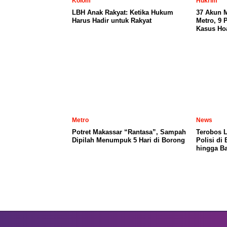
Kolom
Hukrim
LBH Anak Rakyat: Ketika Hukum
37 Akun 
Harus Hadir untuk Rakyat
Metro, 9 
Kasus Ho
Metro
News
Potret Makassar “Rantasa”, Sampah
Terobos 
Dipilah Menumpuk 5 Hari di Borong
Polisi di
hingga Ba