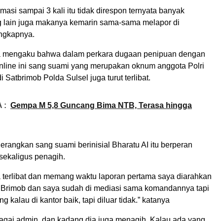
asi sampai 3 kali itu tidak direspon ternyata banyak
 lain juga makanya kemarin sama-sama melapor di
ungkapnya.
a mengaku bahwa dalam perkara dugaan penipuan dengan
nline ini sang suami yang merupakan oknum anggota Polri
 Satbrimob Polda Sulsel juga turut terlibat.
 :
Gempa M 5,8 Guncang Bima NTB, Terasa hingga
rangkan sang suami berinisial Bharatu AI itu berperan
sekaligus penagih.
 terlibat dan memang waktu laporan pertama saya diarahkan
i Brimob dan saya sudah di mediasi sama komandannya tapi
 kalau di kantor baik, tapi diluar tidak.” katanya
bagai admin, dan kadang dia juga menagih. Kalau ada yang