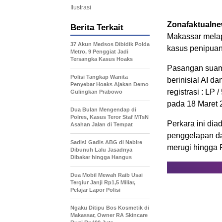
Ilustrasi
Zonafaktualn
Berita Terkait
Makassar melap
37 Akun Medsos Dibidik Polda
kasus penipuan
Metro, 9 Penggiat Jadi
Tersangka Kasus Hoaks
Pasangan suami
Polisi Tangkap Wanita
berinisial AI 
Penyebar Hoaks Ajakan Demo
registrasi : L
Gulingkan Prabowo
pada 18 Maret 
Dua Bulan Mengendap di
Polres, Kasus Teror Staf MTsN
Perkara ini di
Asahan Jalan di Tempat
penggelapan da
Sadis! Gadis ABG di Nabire
merugi hingga 
Dibunuh Lalu Jasadnya
Dibakar hingga Hangus
Dua Mobil Mewah Raib Usai
Tergiur Janji Rp1,5 Miliar,
Pelajar Lapor Polisi
Ngaku Ditipu Bos Kosmetik di
Makassar, Owner RA Skincare