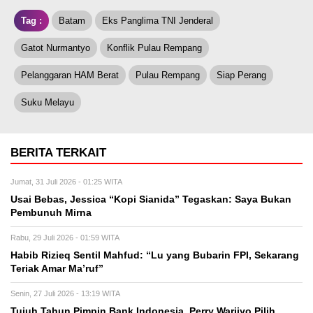
Tag :
Batam
Eks Panglima TNI Jenderal
Gatot Nurmantyo
Konflik Pulau Rempang
Pelanggaran HAM Berat
Pulau Rempang
Siap Perang
Suku Melayu
BERITA TERKAIT
Jumat, 31 Juli 2026 - 01:25 WITA
Usai Bebas, Jessica “Kopi Sianida” Tegaskan: Saya Bukan
Pembunuh Mirna
Rabu, 29 Juli 2026 - 01:59 WITA
Habib Rizieq Sentil Mahfud: “Lu yang Bubarin FPI, Sekarang
Teriak Amar Ma’ruf”
Senin, 27 Juli 2026 - 13:19 WITA
Tujuh Tahun Pimpin Bank Indonesia, Perry Warjiyo Pilih