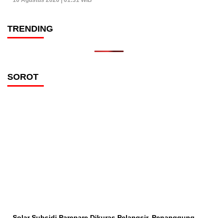
TRENDING
SOROT
Solar Subsidi Parepare Dikuras Pelangsir, Penanggung