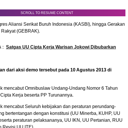
SCROLL TO RESUME CONTENT
es Aliansi Serikat Buruh Indonesia (KASBI), hingga Gerakan
 Rakyat (GEBRAK).
 :
Satgas UU Cipta Kerja Warisan Jokowi Dibubarkan
an dari aksi demo tersebut pada 10 Agustus 2013 di
tuk mencabut Omnibuslaw Undang-Undang Nomor 6 Tahun
 Cipta Kerja beserta PP Turunannya.
uk mencabut Seluruh kebijakan dan peraturan perundang-
g bertentangan dengan konstitusi (UU Minerba, KUHP, UU
beserta peraturan pelaksananya, UU IKN, UU Pertanian, RUU
n Revisi UU ITE).