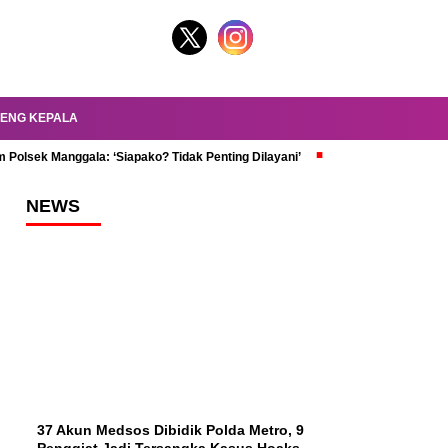
ENG KEPALA
 Polsek Manggala: ‘Siapako? Tidak Penting Dilayani’
dr. Oky Review Z
NEWS
37 Akun Medsos Dibidik Polda Metro, 9
Penggiat Jadi Tersangka Kasus Hoaks