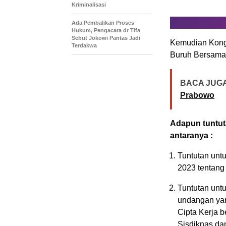
Kriminalisasi
Ada Pembalikan Proses
Hukum, Pengacara dr Tifa
Sebut Jokowi Pantas Jadi
Kemudian Kongr
Terdakwa
Buruh Bersama
BACA JUGA
Prabowo
Adapun tuntut
antaranya :
Tuntutan un
2023 tentang
Tuntutan unt
undangan yan
Cipta Kerja 
Sisdiknas da