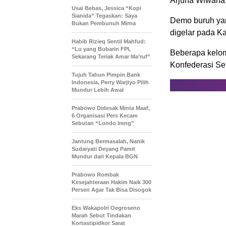
Arjuna Wiwaha,
Usai Bebas, Jessica “Kopi
Sianida” Tegaskan: Saya
Demo buruh ya
Bukan Pembunuh Mirna
digelar pada Ka
Habib Rizieq Sentil Mahfud:
“Lu yang Bubarin FPI,
Beberapa kelom
Sekarang Teriak Amar Ma’ruf”
Konfederasi Ser
Tujuh Tahun Pimpin Bank
Indonesia, Perry Warjiyo Pilih
Mundur Lebih Awal
Prabowo Didesak Minta Maaf,
6 Organisasi Pers Kecam
Sebutan “Londo Ireng”
Jantung Bermasalah, Nanik
Sudaryati Deyang Pamit
Mundur dari Kepala BGN
Prabowo Rombak
Kesejahteraan Hakim Naik 300
Persen Agar Tak Bisa Disogok
Eks Wakapolri Oegroseno
Marah Sebut Tindakan
Kortastipidkor Sarat