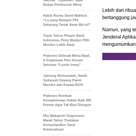
Sianida” Tegaskan: Saya
Bukan Pembunuh Mirna
Lebih dari rib
Habib Rizieq Sentil Mahfud:
bertanggung jaw
“Lu yang Bubarin FPI,
Sekarang Teriak Amar Ma’ruf”
Namun, yang ter
Tujuh Tahun Pimpin Bank
Jenderal Aplika
Indonesia, Perry Warjiyo Pilih
mengumumkan p
Mundur Lebih Awal
Prabowo Didesak Minta Maaf,
6 Organisasi Pers Kecam
Sebutan “Londo Ireng”
Jantung Bermasalah, Nanik
Sudaryati Deyang Pamit
Mundur dari Kepala BGN
Prabowo Rombak
Kesejahteraan Hakim Naik 300
Persen Agar Tak Bisa Disogok
Eks Wakapolri Oegroseno
Marah Sebut Tindakan
Kortastipidkor Sarat
Kriminalisasi