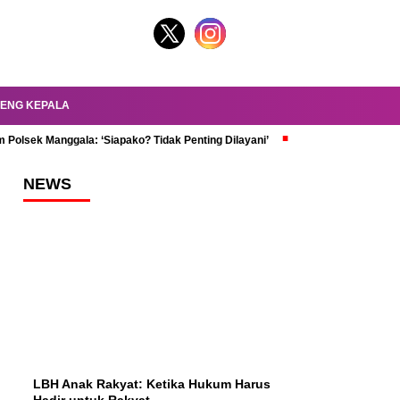
ENG KEPALA
 Polsek Manggala: ‘Siapako? Tidak Penting Dilayani’
dr. Oky Review Z
NEWS
LBH Anak Rakyat: Ketika Hukum Harus
Hadir untuk Rakyat