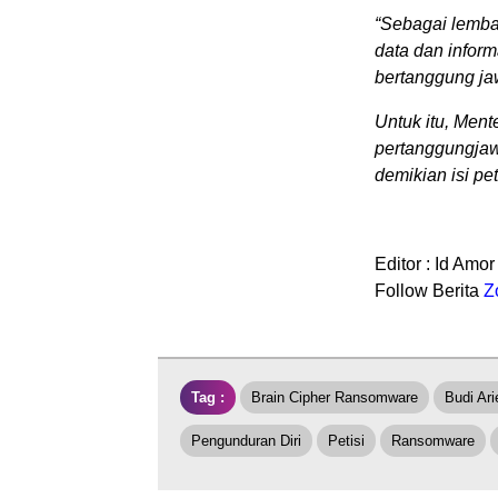
“Sebagai lemba
data dan infor
bertanggung ja
Untuk itu, Ment
pertanggungjaw
demikian isi pet
Editor : Id Amor
Follow Berita
Z
Tag :
Brain Cipher Ransomware
Budi Ari
Pengunduran Diri
Petisi
Ransomware