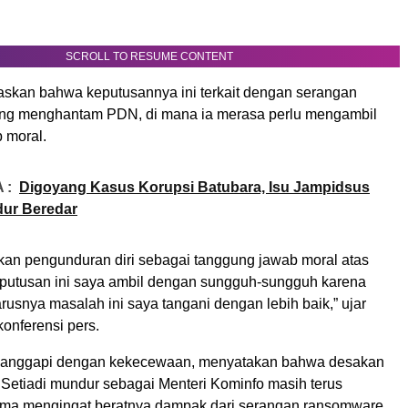
SCROLL TO RESUME CONTENT
skan bahwa keputusannya ini terkait dengan serangan
ng menghantam PDN, di mana ia merasa perlu mengambil
 moral.
 :
Digoyang Kasus Korupsi Batubara, Isu Jampidsus
dur Beredar
an pengunduran diri sebagai tanggung jawab moral atas
Keputusan ini saya ambil dengan sungguh-sungguh karena
usnya masalah ini saya tangani dengan lebih baik,” ujar
onferensi pers.
nanggapi dengan kekecewaan, menyatakan bahwa desakan
 Setiadi mundur sebagai Menteri Kominfo masih terus
utama mengingat beratnya dampak dari serangan ransomware