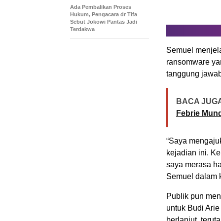
Ada Pembalikan Proses
Hukum, Pengacara dr Tifa
Sebut Jokowi Pantas Jadi
Terdakwa
Semuel menjela
ransomware ya
tanggung jawab
BACA JUGA
Febrie Mun
“Saya mengajuk
kejadian ini. 
saya merasa har
Semuel dalam k
Publik pun me
untuk Budi Arie
berlanjut, ter