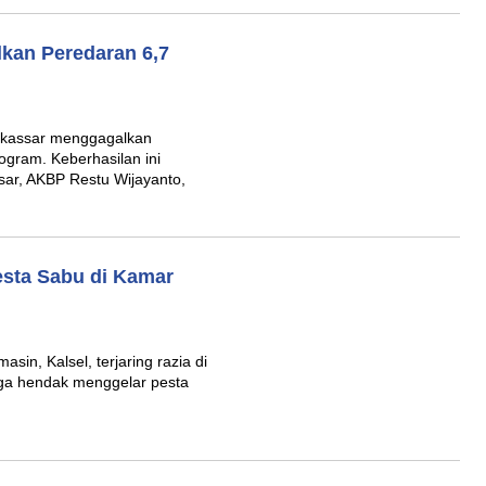
kan Peredaran 6,7
akassar menggagalkan
logram. Keberhasilan ini
ar, AKBP Restu Wijayanto,
esta Sabu di Kamar
sin, Kalsel, terjaring razia di
duga hendak menggelar pesta