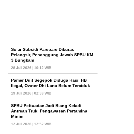
Solar Subsidi Parepare Dikuras
Pelangsir, Penanggung Jawab SPBU KM
3 Bungkam
28 Juli 2026 | 10:12 WIB
Pamer Duit Segepok Diduga Hasil HB
Ilegal, Owner Dhi Lana Belum Terciduk
19 Juli 2026 | 02:38 WIB
SPBU Pettuadae Jadi Biang Keladi
Antrean Truk, Pengawasan Pertamina
Minim
12 Juli 2026 | 12:52 WIB