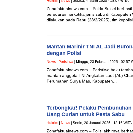
Hukrim
|
News
| Selasa, 4 Maret 2025 - 18:07 WITA
Zonafaktualnews.com – Polda Sulsel berhasi
peredaran narkotika jenis sabu di Kabupaten
dilakukan pada Rabu (28/2/2025), tim kepo
Mantan Marinir TNI AL Jadi Buro
dengan Polisi
News
|
Peristiwa
| Minggu, 23 Februari 2025 - 02:57 
Zonafaktualnews.com – Peristiwa baku tembak
mantan anggota TNI Angkatan Laut (AL) Chandr
Perumahan Surya Mas, Kabupaten…
Terbongkar! Pelaku Pembunuhan 
Uang Curian untuk Pesta Sabu
Hukrim
|
News
| Senin, 20 Januari 2025 - 18:16 WITA
Zonafaktualnews.com – Polisi akhirnya berha