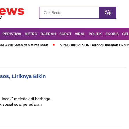
PERISTIWA
METRO
DAERAH
SOROT
VIRAL
POLITIK
EKOBIS
GEL
r Akui Salah dan Minta Maaf
Viral, Guru di SDN Borong Dibentak Oknum
sos, Liriknya Bikin
 Incek” meledak di berbagai
ik sosial soal peredaran