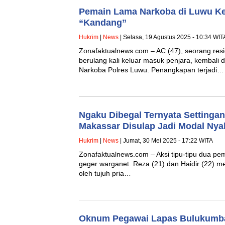
Pemain Lama Narkoba di Luwu K
“Kandang”
Hukrim
|
News
| Selasa, 19 Agustus 2025 - 10:34 WIT
Zonafaktualnews.com – AC (47), seorang resi
berulang kali keluar masuk penjara, kembali 
Narkoba Polres Luwu. Penangkapan terjadi…
Ngaku Dibegal Ternyata Settingan
Makassar Disulap Jadi Modal Ny
Hukrim
|
News
| Jumat, 30 Mei 2025 - 17:22 WITA
Zonafaktualnews.com – Aksi tipu-tipu dua pem
geger warganet. Reza (21) dan Haidir (22) 
oleh tujuh pria…
Oknum Pegawai Lapas Bulukumba