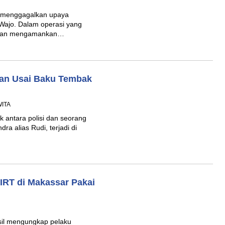
l menggagalkan upaya
 Wajo. Dalam operasi yang
lisian mengamankan…
nan Usai Baku Tembak
WITA
 antara polisi dan seorang
a alias Rudi, terjadi di
IRT di Makassar Pakai
sil mengungkap pelaku