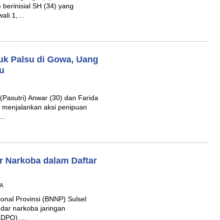
berinisial SH (34) yang
wali 1,…
ruk Palsu di Gowa, Uang
u
(Pasutri) Anwar (30) dan Farida
un menjalankan aksi penipuan
a…
r Narkoba dalam Daftar
TA
onal Provinsi (BNNP) Sulsel
andar narkoba jaringan
 (DPO)….