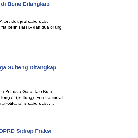
 di Bone Ditangkap
A terciduk jual sabu-sabu
ria berinisial HA dan dua orang
rga Sulteng Ditangkap
a Polresta Gorontalo Kota
ngah (Sulteng). Pria berinisial
narkotika jenis sabu-sabu….
 DPRD Sidrap Fraksi