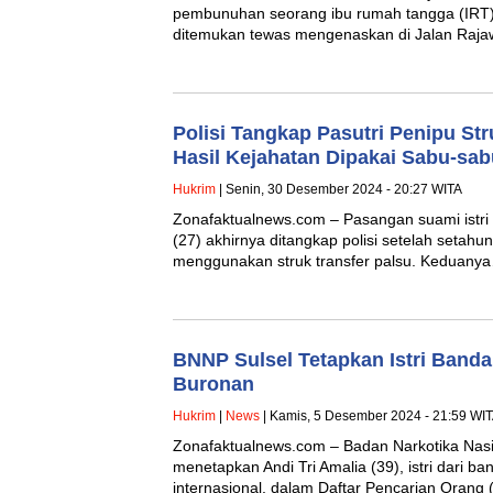
pembunuhan seorang ibu rumah tangga (IRT) 
ditemukan tewas mengenaskan di Jalan Raja
Polisi Tangkap Pasutri Penipu St
Hasil Kejahatan Dipakai Sabu-sab
Hukrim
| Senin, 30 Desember 2024 - 20:27 WITA
Zonafaktualnews.com – Pasangan suami istri 
(27) akhirnya ditangkap polisi setelah setah
menggunakan struk transfer palsu. Keduany
BNNP Sulsel Tetapkan Istri Banda
Buronan
Hukrim
|
News
| Kamis, 5 Desember 2024 - 21:59 WI
Zonafaktualnews.com – Badan Narkotika Nasi
menetapkan Andi Tri Amalia (39), istri dari b
internasional, dalam Daftar Pencarian Orang