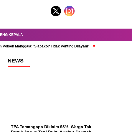
ENG KEPALA
 Polsek Manggala: ‘Siapako? Tidak Penting Dilayani’
dr. Oky Review Z
NEWS
TPA Tamangapa Diklaim 93%, Warga Tak
Butuh Angka Tapi Bukti Angkut Sampah