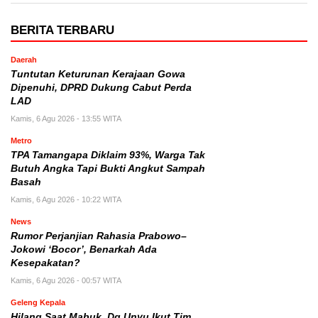
BERITA TERBARU
Daerah
Tuntutan Keturunan Kerajaan Gowa
Dipenuhi, DPRD Dukung Cabut Perda
LAD
Kamis, 6 Agu 2026 - 13:55 WITA
Metro
TPA Tamangapa Diklaim 93%, Warga Tak
Butuh Angka Tapi Bukti Angkut Sampah
Basah
Kamis, 6 Agu 2026 - 10:22 WITA
News
Rumor Perjanjian Rahasia Prabowo–
Jokowi ‘Bocor’, Benarkah Ada
Kesepakatan?
Kamis, 6 Agu 2026 - 00:57 WITA
Geleng Kepala
Hilang Saat Mabuk, Dg Unyu Ikut Tim