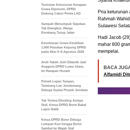
Syarifa Khaerun
Tuntutan Keturunan Kerajaan
Gowa Dipenuhi, DPRD
Pria keturunan 
Dukung Cabut Perda LAD
Rahmah Wahida
Sampah Menumpuk Sepekan
Sulawesi Selata
Tak Diangkut, Warga
Enrekang Tutup Jalan
Hadi Jacob (29
Kesultanan Gowa Kerahkan
mahar 600 gram
1.000 Pasukan Kepung DPRD
mempelai.
pada Aksi 5–6 Agustus 2026
Andi Takdir Jufri Dilantik Jadi
Anggota DPRD Luwu Utara,
BACA JUGA
Ini Harapan Husain
Alfamidi Di
Polsek Lepas Tangan,
Tambang Liar Jeneberang
Diduga Suplai Proyek Jenelata
Tak Terima Dituding Aniaya
Staf, Ketua DPRD Bone Bakal
Lapor Balik
Ketua DPRD Bone Diduga
Lempari Kue hingga Botol
Sambal ke Wajah Staf