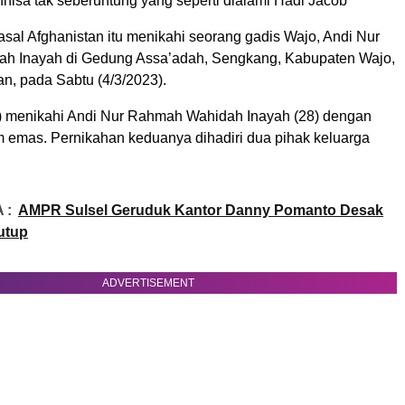
nisa tak seberuntung yang seperti dialami Hadi Jacob
asal Afghanistan itu menikahi seorang gadis Wajo, Andi Nur
h Inayah di Gedung Assa’adah, Sengkang, Kabupaten Wajo,
n, pada Sabtu (4/3/2023).
) menikahi Andi Nur Rahmah Wahidah Inayah (28) dengan
 emas. Pernikahan keduanya dihadiri dua pihak keluarga
 :
AMPR Sulsel Geruduk Kantor Danny Pomanto Desak
tutup
ADVERTISEMENT