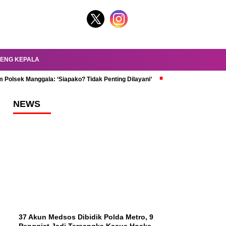
ENG KEPALA
 Polsek Manggala: ‘Siapako? Tidak Penting Dilayani’
dr. Oky Review Z
NEWS
37 Akun Medsos Dibidik Polda Metro, 9
Penggiat Jadi Tersangka Kasus Hoaks