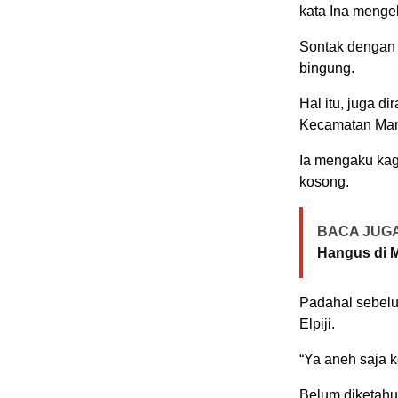
kata Ina menge
Sontak dengan 
bingung.
Hal itu, juga d
Kecamatan Man
Ia mengaku kage
kosong.
BACA JUGA
Hangus di 
Padahal sebelu
Elpiji.
“Ya aneh saja ke
Belum diketahu