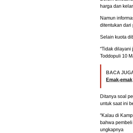
harga dan kela
Namun informas
ditentukan dari 
Selain kuota d
“Tidak dilayani 
Toddopuli 10 M
BACA JUGA
Emak-emak
Ditanya soal p
untuk saat ini 
“Kalau di Kampu
bahwa pembeli w
ungkapnya