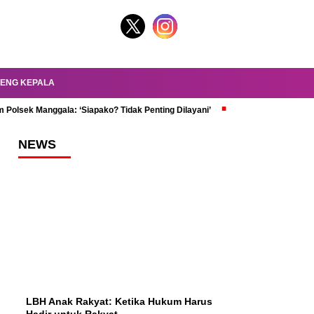
ENG KEPALA
 Polsek Manggala: ‘Siapako? Tidak Penting Dilayani’
dr. Oky Review Z
NEWS
LBH Anak Rakyat: Ketika Hukum Harus
Hadir untuk Rakyat