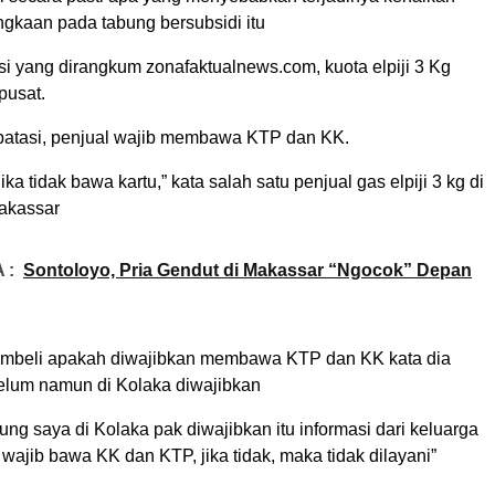
ngkaan pada tabung bersubsidi itu
i yang dirangkum zonafaktualnews.com, kuota elpiji 3 Kg
pusat.
ibatasi, penjual wajib membawa KTP dan KK.
jika tidak bawa kartu,” kata salah satu penjual gas elpiji 3 kg di
akassar
 :
Sontoloyo, Pria Gendut di Makassar “Ngocok” Depan
embeli apakah diwajibkan membawa KTP dan KK kata dia
belum namun di Kolaka diwajibkan
ng saya di Kolaka pak diwajibkan itu informasi dari keluarga
ajib bawa KK dan KTP, jika tidak, maka tidak dilayani”