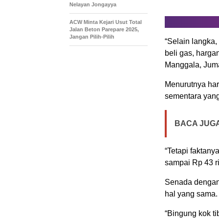
Nelayan Jongayya
ACW Minta Kejari Usut Total
Jalan Beton Parepare 2025,
Jangan Pilih-Pilih
“Selain langka,
beli gas, harga
Manggala, Juma
Menurutnya harg
sementara yang
BACA JUGA
“Tetapi faktan
sampai Rp 43 r
Senada dengan
hal yang sama.
“Bingung kok ti