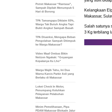
yang sulit dida
Potret Makassar “Rantasa”,
Sampah Dipilah Menumpuk 5
Kelangkaan Elpi
Hari di Borong
Makassar, Sula
TPA Tamangapa Diklaim 93%,
Warga Tak Butuh Angka Tapi
Salah satunya 
Bukti Angkut Sampah Basah
3 Kg terbilang 
TPA Disanksi, Mengapa Beban
Pengolahan Sampah Ditimpuk
ke Warga Makassar?
Video Maaf Ombas Bikin
Netizen Ngakak: “Goyangan
Kepalanya Itu Lho”
Warga Wajib Tahu, Ini Dua
Warna Karcis Parkir Asli yang
Berlaku di Makassar
Loket Check In Molor,
Penumpang Keluhkan
Pelayanan Pelabuhan
Makassar
Minim Pemeliharaan, Pipa
PDAM Makassar Blokade Jalur