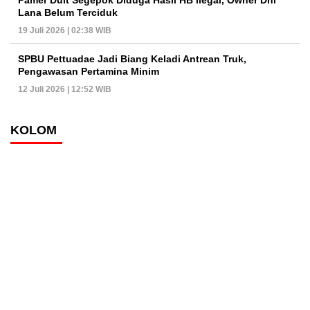
Pamer Duit Segepok Diduga Hasil HB Ilegal, Owner Dhi
Lana Belum Terciduk
19 Juli 2026 | 02:38 WIB
SPBU Pettuadae Jadi Biang Keladi Antrean Truk,
Pengawasan Pertamina Minim
12 Juli 2026 | 12:52 WIB
KOLOM