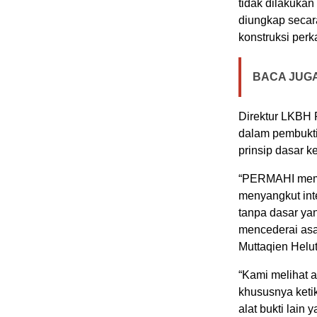
tidak dilakukan
diungkap secar
konstruksi perk
BACA JUGA
Direktur LKBH
dalam pembukti
prinsip dasar k
“PERMAHI meman
menyangkut inte
tanpa dasar yan
mencederai asas
Muttaqien Helu
“Kami melihat 
khususnya keti
alat bukti lain