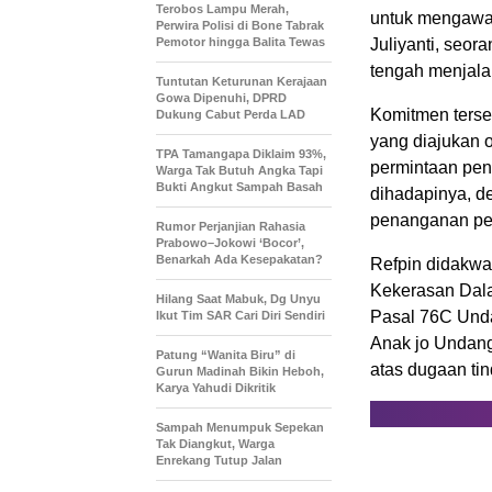
Terobos Lampu Merah,
untuk mengawal
Perwira Polisi di Bone Tabrak
Pemotor hingga Balita Tewas
Juliyanti, seor
tengah menjala
Tuntutan Keturunan Kerajaan
Gowa Dipenuhi, DPRD
Komitmen terse
Dukung Cabut Perda LAD
yang diajukan 
TPA Tamangapa Diklaim 93%,
permintaan pe
Warga Tak Butuh Angka Tapi
Bukti Angkut Sampah Basah
dihadapinya, d
penanganan pe
Rumor Perjanjian Rahasia
Prabowo–Jokowi ‘Bocor’,
Benarkah Ada Kesepakatan?
Refpin didakw
Kekerasan Dala
Hilang Saat Mabuk, Dg Unyu
Pasal 76C Und
Ikut Tim SAR Cari Diri Sendiri
Anak jo Undan
Patung “Wanita Biru” di
atas dugaan tin
Gurun Madinah Bikin Heboh,
Karya Yahudi Dikritik
Sampah Menumpuk Sepekan
Tak Diangkut, Warga
Enrekang Tutup Jalan