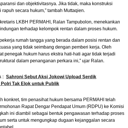
sparansi dan objektivitasnya. Jika tidak, maka konstruksi
i rapuh secara hukum,” tambah Muttaqien.
Sekretaris LKBH PERMAHI, Ralan Tampubolon, menekankan
lindungan terhadap kelompok rentan dalam proses hukum.
 pekerja rumah tangga yang berada dalam posisi rentan dan
 kuasa yang tidak seimbang dengan pemberi kerja. Oleh
rat penegak hukum harus ekstra hati-hati agar tidak terjadi
truktural dalam penanganan perkara ini,” ujar Ralan.
 :
Sahroni Sebut Aksi Jokowi Upload Serdik
olri Tak Elok untuk Publik
h konkret, tim penasihat hukum bersama PERMAHI telah
rmohonan Rapat Dengar Pendapat Umum (RDPU) ke Komisi
ngkah ini diambil sebagai bentuk pengawasan terhadap proses
um serta untuk mengungkap dugaan kejanggalan secara
ntabel.