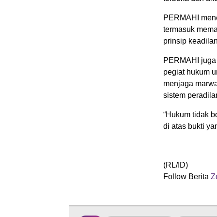
PERMAHI menega
termasuk memas
prinsip keadila
PERMAHI juga m
pegiat hukum u
menjaga marwa
sistem peradila
“Hukum tidak bo
di atas bukti y
(RL/ID)
Follow Berita
Zo