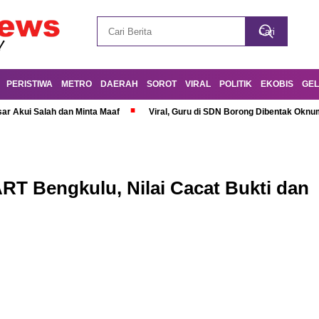
PERISTIWA
METRO
DAERAH
SOROT
VIRAL
POLITIK
EKOBIS
GEL
r Akui Salah dan Minta Maaf
Viral, Guru di SDN Borong Dibentak Oknum
T Bengkulu, Nilai Cacat Bukti dan