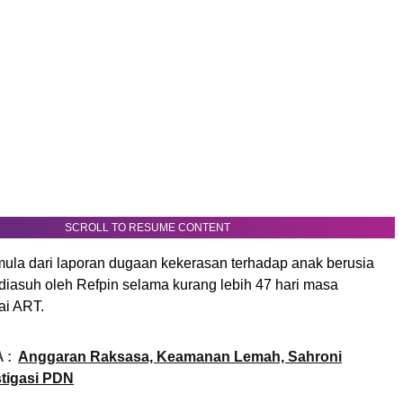
SCROLL TO RESUME CONTENT
rmula dari laporan dugaan kekerasan terhadap anak berusia
diasuh oleh Refpin selama kurang lebih 47 hari masa
ai ART.
 :
Anggaran Raksasa, Keamanan Lemah, Sahroni
tigasi PDN