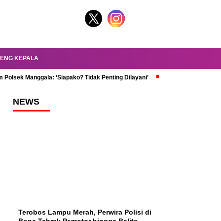
ENG KEPALA
 Polsek Manggala: ‘Siapako? Tidak Penting Dilayani’
dr. Oky Review Z
NEWS
Terobos Lampu Merah, Perwira Polisi di
Bone Tabrak Pemotor hingga Balita