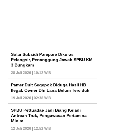
Solar Subsidi Parepare Dikuras
Pelangsir, Penanggung Jawab SPBU KM
3 Bungkam
28 Juli 2026 | 10:12 WIB
Pamer Duit Segepok Diduga Hasil HB
Ilegal, Owner Dhi Lana Belum Terciduk
19 Juli 2026 | 02:38 WIB
SPBU Pettuadae Jadi Biang Keladi
Antrean Truk, Pengawasan Pertamina
Minim
12 Juli 2026 | 12:52 WIB