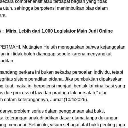
 secara komprehensif atau terdapat bagian yang tidak
a utuh, sehingga berpotensi menimbulkan bias dalam
ara.
 :
Miris, Lebih dari 1.000 Legislator Main Judi Online
 PERMAHI, Muttaqien Heluth menegaskan bahwa kejanggalan
an ini tidak boleh dianggap sepele karena menyangkut
eadilan.
dang perkara ini bukan sekadar persoalan individu, tetapi
gritas sistem peradilan pidana. Jika pembuktian dipaksakan
g kuat, maka ini berpotensi menjadi bentuk kriminalisasi yang
 due process of law dan praduga tak bersalah,” ujar
th dalam keterangannya, Jumat (10/4/2026).
adanya problem serius dalam penggunaan alat bukti,
ka keterangan anak dijadikan dasar utama tanpa dukungan
 yang memadai. Selain itu, visum sebagai alat bukti penting juga