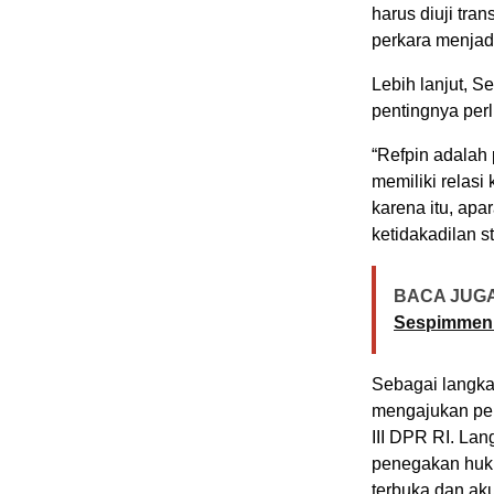
harus diuji tran
perkara menjad
Lebih lanjut, 
pentingnya per
“Refpin adalah
memiliki relasi
karena itu, apa
ketidakadilan s
BACA JUGA
Sespimmen P
Sebagai langka
mengajukan pe
III DPR RI. La
penegakan huk
terbuka dan aku