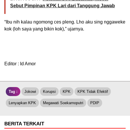
Sebut Pimpinan KPK Lari dari Tanggung Jawab
“Ibu nih kalau ngomong ces pleng. Lho aku sing nggaweke
kok (loh saya yang bikin kok),” ujarnya.
Editor : Id Amor
Tag :
Jokowi
Korupsi
KPK
KPK Tidak Efektif
Lenyapkan KPK
Megawati Soekarnoputri
PDIP
BERITA TERKAIT