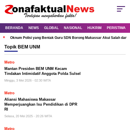
BERANDA
NEWS
GLOBAL
NASIONAL
HUKRIM
PERISTIWA
Oknum Polisi yang Bentak Guru SDN Borong Makassar Akui Salah dan M
Topik
BEM UNM
Metro
Mantan Presiden BEM UNM Kecam
Tindakan Intimidatif Anggota Polda Sulsel
Minggu, 3 Mei 2026 - 02:30 WITA
Metro
Aliansi Mahasiswa Makassar
Memperjuangkan Isu Pendidikan di DPR
RI
Selasa, 20 Mei 2025 - 20:26 WITA
Metro