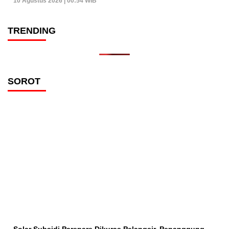
10 Agustus 2026 | 00:54 WIB
TRENDING
SOROT
Solar Subsidi Parepare Dikuras Pelangsir, Penanggung