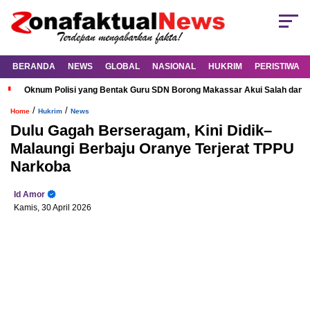
BERANDA
NEWS
GLOBAL
NASIONAL
HUKRIM
PERISTIWA
Oknum Polisi yang Bentak Guru SDN Borong Makassar Akui Salah dan M
/
/
Home
Hukrim
News
Dulu Gagah Berseragam, Kini Didik–
Malaungi Berbaju Oranye Terjerat TPPU
Narkoba
Id Amor
Kamis, 30 April 2026