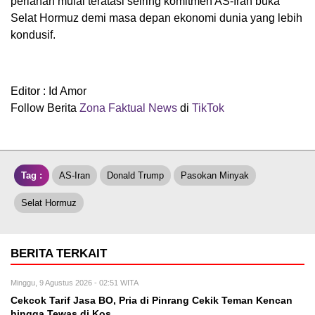
perlahan mulai teratasi seiring komitmen AS-Iran buka
Selat Hormuz demi masa depan ekonomi dunia yang lebih
kondusif.
Editor : Id Amor
Follow Berita
Zona Faktual News
di
TikTok
Tag :
AS-Iran
Donald Trump
Pasokan Minyak
Selat Hormuz
BERITA TERKAIT
Minggu, 9 Agustus 2026 - 02:51 WITA
Cekcok Tarif Jasa BO, Pria di Pinrang Cekik Teman Kencan
hingga Tewas di Kos