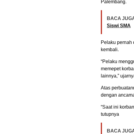
Palembang.
BACA JUGA
Siswi SMA
Pelaku pernah 
kembali.
“Pelaku mengg
memepet korban
lainnya,” ujarny
Atas perbuatan
dengan ancaman
“Saat ini korba
tutupnya
BACA JUGA