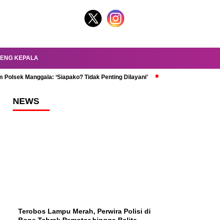
ENG KEPALA
 Polsek Manggala: ‘Siapako? Tidak Penting Dilayani’
dr. Oky Review Z
NEWS
Terobos Lampu Merah, Perwira Polisi di
Bone Tabrak Pemotor hingga Balita