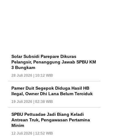
Solar Subsidi Parepare Dikuras
Pelangsir, Penanggung Jawab SPBU KM
3 Bungkam
28 Juli 2026 | 10:12 WIB
Pamer Duit Segepok Diduga Hasil HB
Ilegal, Owner Dhi Lana Belum Terciduk
19 Juli 2026 | 02:38 WIB
SPBU Pettuadae Jadi Biang Keladi
Antrean Truk, Pengawasan Pertamina
Minim
12 Juli 2026 | 12:52 WIB