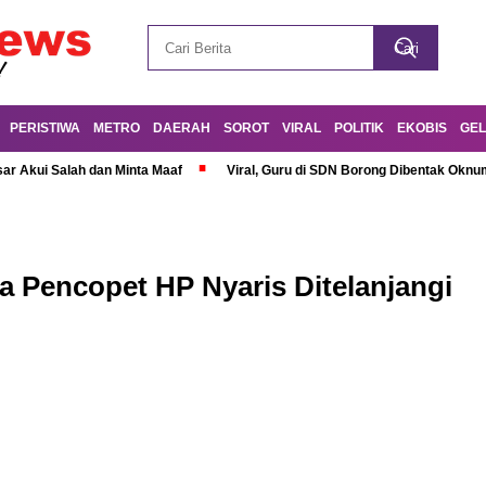
PERISTIWA
METRO
DAERAH
SOROT
VIRAL
POLITIK
EKOBIS
GEL
r Akui Salah dan Minta Maaf
Viral, Guru di SDN Borong Dibentak Oknum
a Pencopet HP Nyaris Ditelanjangi