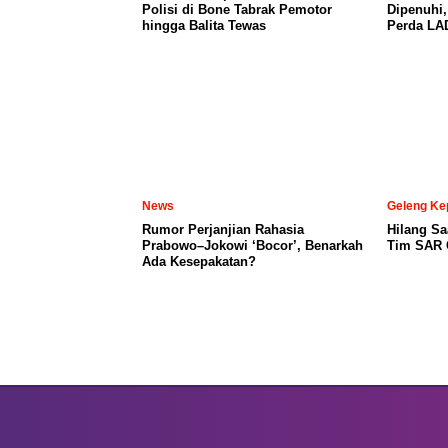
Polisi di Bone Tabrak Pemotor
Dipenuhi
hingga Balita Tewas
Perda LA
News
Geleng Ke
Rumor Perjanjian Rahasia
Hilang Sa
Prabowo–Jokowi ‘Bocor’, Benarkah
Tim SAR C
Ada Kesepakatan?