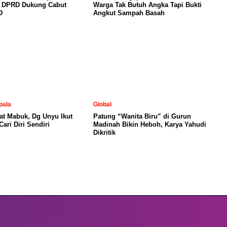
, DPRD Dukung Cabut
Warga Tak Butuh Angka Tapi Bukti
D
Angkut Sampah Basah
pala
Global
at Mabuk, Dg Unyu Ikut
Patung “Wanita Biru” di Gurun
ari Diri Sendiri
Madinah Bikin Heboh, Karya Yahudi
Dikritik