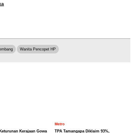
ka
embang
Wanita Pencopet HP
Metro
 Keturunan Kerajaan Gowa
TPA Tamangapa Diklaim 93%,