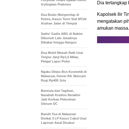
Penyebar Hoaks Ajakan Demo
Dia tertangkap
Gulingkan Prabowo
Kapolsek Ilir 
Dua Bulan Mengendap di
Polres, Kasus Teror Staf MTsN
mengatakan pi
Asahan Jalan di Tempat
amukan massa
Sadis! Gadis ABG di Nabire
Dibunuh Lalu Jasadnya
Dibakar hingga Hangus
Dua Mobil Mewah Raib Usai
Tergiur Janji Rp1,5 Miliar,
Pelajar Lapor Polisi
Ngaku Ditipu Bos Kosmetik di
Makassar, Owner RA Skincare
Rugi Rp400 Juta
Bermula dari Tagihan,
Nasabah Kredivo Berakhir
Jadi Korban Pelecehan
Oknum DC
Bandit Tua di Makassar
Disikat 3 LP Kasus Cabul Usai
Laporan Awal Dicabut