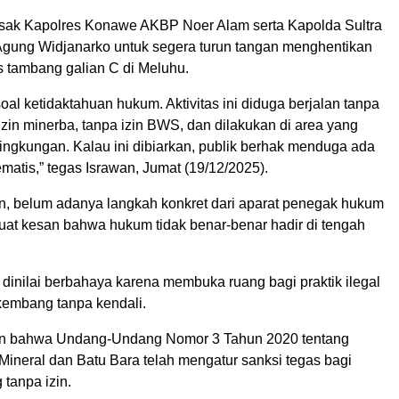
sak Kapolres Konawe AKBP Noer Alam serta Kapolda Sultra
k Agung Widjanarko untuk segera turun tangan menghentikan
as tambang galian C di Meluhu.
 soal ketidaktahuan hukum. Aktivitas ini diduga berjalan tanpa
zin minerba, tanpa izin BWS, dan dilakukan di area yang
 lingkungan. Kalau ini dibiarkan, publik berhak menduga ada
matis,” tegas Israwan, Jumat (19/12/2025).
n, belum adanya langkah konkret dari aparat penegak hukum
uat kesan bahwa hukum tidak benar-benar hadir di tengah
t dinilai berbahaya karena membuka ruang bagi praktik ilegal
rkembang tanpa kendali.
an bahwa Undang-Undang Nomor 3 Tahun 2020 tentang
ineral dan Batu Bara telah mengatur sanksi tegas bagi
tanpa izin.