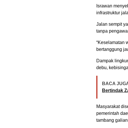
Israwan menyeb
infrastruktur j
Jalan sempit ya
tanpa pengawa
“Keselamatan wa
bertanggung ja
Dampak lingkung
debu, kebising
BACA JUGA
Bertindak Z
Masyarakat dise
pemerintah dae
tambang galian