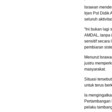
Israwan mende
Irjen Pol Didi
seluruh aktivit
“Ini bukan lagi
AMDAL, tanpa i
sensitif secara
pembiaran siste
Menurut Israwa
justru memperk
masyarakat.
Situasi tersebu
untuk terus be
Ia mengingatk
Pertambangan M
pelaku tambang 