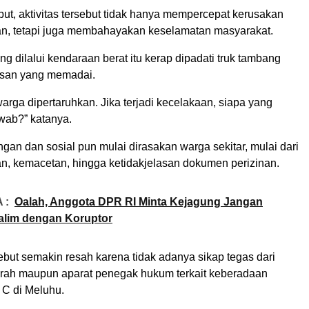
ut, aktivitas tersebut tidak hanya mempercepat kerusakan
alan, tetapi juga membahayakan keselamatan masyarakat.
ng dilalui kendaraan berat itu kerap dipadati truk tambang
san yang memadai.
rga dipertaruhkan. Jika terjadi kecelakaan, siapa yang
wab?” katanya.
an dan sosial pun mulai dirasakan warga sekitar, mulai dari
an, kemacetan, hingga ketidakjelasan dokumen perizinan.
 :
Oalah, Anggota DPR RI Minta Kejagung Jangan
alim dengan Koruptor
but semakin resah karena tidak adanya sikap tegas dari
rah maupun aparat penegak hukum terkait keberadaan
 C di Meluhu.