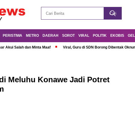
PERISTIWA
METRO
DAERAH
SOROT
VIRAL
POLITIK
EKOBIS
GEL
r Akui Salah dan Minta Maaf
Viral, Guru di SDN Borong Dibentak Oknum
 di Meluhu Konawe Jadi Potret
m