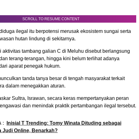
SCROLL TO RESUME CONTENT
iduga ilegal itu berpotensi merusak ekosistem sungai serta
san hutan lindung di sekitarnya.
i aktivitas tambang galian C di Meluhu disebut berlangsung
dan terang-terangan, hingga kini belum terlihat adanya
 dari aparat penegak hukum.
unculkan tanda tanya besar di tengah masyarakat terkait
ra dalam menegakkan aturan.
kar Sultra, Israwan, secara keras mempertanyakan peran
engawasi dan menindak praktik pertambangan ilegal tersebut.
 :
Inisial T Trending: Tomy Winata Dituding sebagai
 Judi Online, Benarkah?