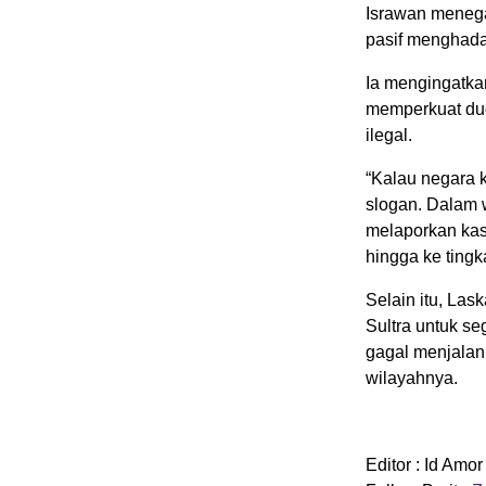
Israwan menega
pasif menghada
Ia mengingatka
memperkuat dug
ilegal.
“Kalau negara 
slogan. Dalam 
melaporkan kas
hingga ke tingk
Selain itu, La
Sultra untuk se
gagal menjala
wilayahnya.
Editor : Id Amor