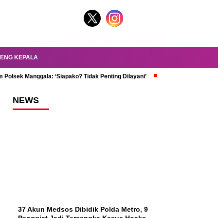
ENG KEPALA
 Polsek Manggala: ‘Siapako? Tidak Penting Dilayani’
dr. Oky Review Z
NEWS
37 Akun Medsos Dibidik Polda Metro, 9
Penggiat Jadi Tersangka Kasus Hoaks