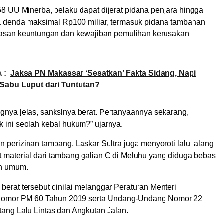
8 UU Minerba, pelaku dapat dijerat pidana penjara hingga
ta denda maksimal Rp100 miliar, termasuk pidana tambahan
asan keuntungan dan kewajiban pemulihan kerusakan
 :
Jaksa PN Makassar ‘Sesatkan’ Fakta Sidang, Napi
Sabu Luput dari Tuntutan?
nya jelas, sanksinya berat. Pertanyaannya sekarang,
 ini seolah kebal hukum?” ujarnya.
n perizinan tambang, Laskar Sultra juga menyoroti lalu lalang
t material dari tambang galian C di Meluhu yang diduga bebas
an umum.
berat tersebut dinilai melanggar Peraturan Menteri
omor PM 60 Tahun 2019 serta Undang-Undang Nomor 22
tang Lalu Lintas dan Angkutan Jalan.