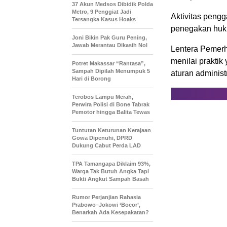
37 Akun Medsos Dibidik Polda
Metro, 9 Penggiat Jadi
Aktivitas pengg
Tersangka Kasus Hoaks
penegakan huk
Joni Bikin Pak Guru Pening,
Jawab Merantau Dikasih Nol
Lentera Pemerha
menilai praktik
Potret Makassar “Rantasa”,
Sampah Dipilah Menumpuk 5
aturan administ
Hari di Borong
Terobos Lampu Merah,
Perwira Polisi di Bone Tabrak
Pemotor hingga Balita Tewas
Tuntutan Keturunan Kerajaan
Gowa Dipenuhi, DPRD
Dukung Cabut Perda LAD
TPA Tamangapa Diklaim 93%,
Warga Tak Butuh Angka Tapi
Bukti Angkut Sampah Basah
Rumor Perjanjian Rahasia
Prabowo–Jokowi ‘Bocor’,
Benarkah Ada Kesepakatan?