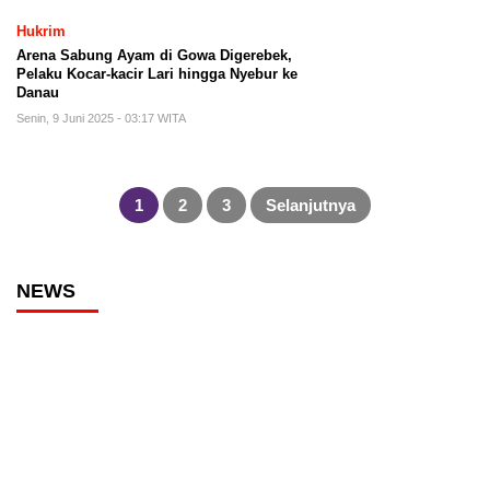
Hukrim
Arena Sabung Ayam di Gowa Digerebek,
Pelaku Kocar-kacir Lari hingga Nyebur ke
Danau
Senin, 9 Juni 2025 - 03:17 WITA
Paginasi
pos
1
2
3
Selanjutnya
NEWS