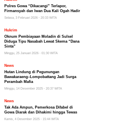
Polres Gowa “Dikacangi” Terlapor,
Firmansyah dan Iwan Dua Kali Ogah Hadir
Selasa, 3 Februari 2026 - 20:33 WITA
Hukrim
Oknum Pembiayaan Moladin di Sulsel
Diduga Tipu Nasabah Lewat Skema “Dana
Sinta”
Minggu, 25 Januari 2026 - 01:30 WITA
News
Hutan Lindung di Pegunungan
Bawakaraeng–Lompobattang Jadi Surga
Perambah Mafia
Minggu, 14 Desember 2025 - 20:37 WITA
News
Tak Ada Ampun, Pemerkosa Difabel di
Gowa Diarak dan Dihakimi hingga Tewas
Kamis, 4 Desember 2025 - 15:44 WITA