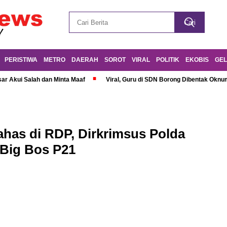
PERISTIWA
METRO
DAERAH
SOROT
VIRAL
POLITIK
EKOBIS
GEL
r Akui Salah dan Minta Maaf
Viral, Guru di SDN Borong Dibentak Oknum
ahas di RDP, Dirkrimsus Polda
 Big Bos P21