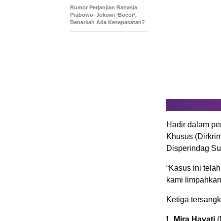
Rumor Perjanjian Rahasia
Prabowo–Jokowi ‘Bocor’,
Benarkah Ada Kesepakatan?
Hadir dalam per
Khusus (Dirkri
Disperindag Sul
“Kasus ini tel
kami limpahkan
Ketiga tersangk
Mira Hayati
(