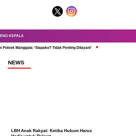
ENG KEPALA
 Polsek Manggala: ‘Siapako? Tidak Penting Dilayani’
dr. Oky Review Z
NEWS
LBH Anak Rakyat: Ketika Hukum Harus
Hadir untuk Rakyat