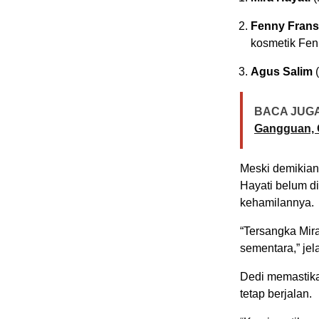
Fenny Fran
kosmetik Fen
Agus Salim
(
BACA JUGA
Gangguan, 
Meski demikia
Hayati belum d
kehamilannya.
“Tersangka Mir
sementara,” jel
Dedi memastika
tetap berjalan.