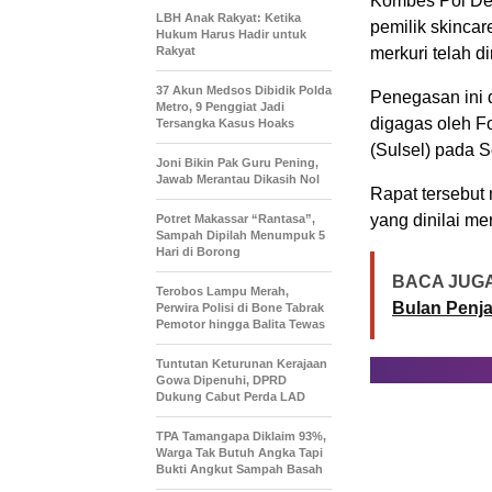
Kombes Pol Ded
LBH Anak Rakyat: Ketika
pemilik skinc
Hukum Harus Hadir untuk
Rakyat
merkuri telah 
37 Akun Medsos Dibidik Polda
Penegasan ini
Metro, 9 Penggiat Jadi
digagas oleh 
Tersangka Kasus Hoaks
(Sulsel) pada S
Joni Bikin Pak Guru Pening,
Jawab Merantau Dikasih Nol
Rapat tersebut
yang dinilai m
Potret Makassar “Rantasa”,
Sampah Dipilah Menumpuk 5
Hari di Borong
BACA JUGA
Terobos Lampu Merah,
Bulan Penja
Perwira Polisi di Bone Tabrak
Pemotor hingga Balita Tewas
Tuntutan Keturunan Kerajaan
Gowa Dipenuhi, DPRD
Dukung Cabut Perda LAD
TPA Tamangapa Diklaim 93%,
Warga Tak Butuh Angka Tapi
Bukti Angkut Sampah Basah