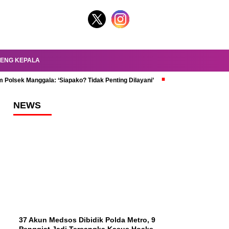
ENG KEPALA
 Polsek Manggala: ‘Siapako? Tidak Penting Dilayani’
dr. Oky Review Z
NEWS
37 Akun Medsos Dibidik Polda Metro, 9
Penggiat Jadi Tersangka Kasus Hoaks