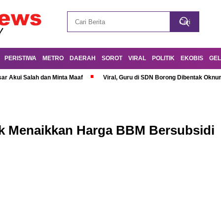
PERISTIWA
METRO
DAERAH
SOROT
VIRAL
POLITIK
EKOBIS
GEL
r Akui Salah dan Minta Maaf
Viral, Guru di SDN Borong Dibentak Oknum
ak Menaikkan Harga BBM Bersubsidi