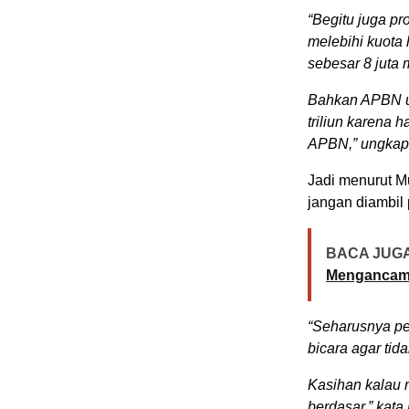
“Begitu juga pr
melebihi kuota 
sebesar 8 juta m
Bahkan APBN un
triliun karena
APBN,” ungkap
Jadi menurut M
jangan diambil
BACA JUGA
Mengancam
“Seharusnya pe
bicara agar ti
Kasihan kalau m
berdasar,” kata