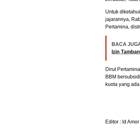
Untuk diketahu
jajarannya, Rab
Pertamina, dist
BACA JUGA
Izin Tamba
Dirut Pertamin
BBM bersubsidi
kuota yang ada
Editor : Id Amor