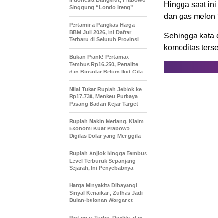
Indonesia Bangkrut, Prabowo
Hingga saat in
Singgung “Londo Ireng”
dan gas melon 
Pertamina Pangkas Harga
BBM Juli 2026, Ini Daftar
Sehingga kata 
Terbaru di Seluruh Provinsi
komoditas terse
Bukan Prank! Pertamax
Tembus Rp16.250, Pertalite
dan Biosolar Belum Ikut Gila
Nilai Tukar Rupiah Jeblok ke
Rp17.730, Menkeu Purbaya
Pasang Badan Kejar Target
Rupiah Makin Meriang, Klaim
Ekonomi Kuat Prabowo
Digilas Dolar yang Menggila
Rupiah Anjlok hingga Tembus
Level Terburuk Sepanjang
Sejarah, Ini Penyebabnya
Harga Minyakita Dibayangi
Sinyal Kenaikan, Zulhas Jadi
Bulan-bulanan Warganet
Pertamax Turbo, Dexlite, dan