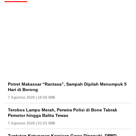
Potret Makassar “Rantasa”, Sampah Dipilah Menumpuk 5
Hari di Borong
7 Agustus 2026 | 16:56 WIB
Terobos Lampu Merah, Perwira Polisi di Bone Tabrak
Pemotor hingga Balita Tewas
7 Agustus 2026 | 01:03 WIB
Tuntutan Keturunan Kerajaan Gowa Dipenuhi, DPRD