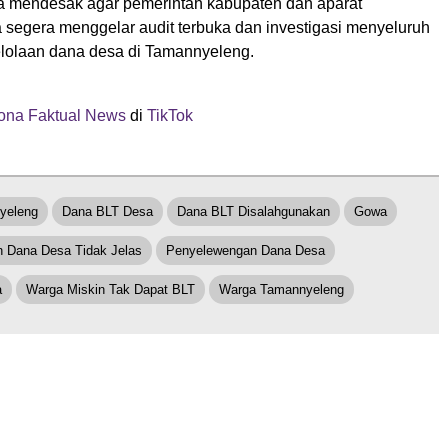
 mendesak agar pemerintah kabupaten dan aparat
segera menggelar audit terbuka dan investigasi menyeluruh
lolaan dana desa di Tamannyeleng.
na Faktual News
di
TikTok
yeleng
Dana BLT Desa
Dana BLT Disalahgunakan
Gowa
 Dana Desa Tidak Jelas
Penyelewengan Dana Desa
a
Warga Miskin Tak Dapat BLT
Warga Tamannyeleng