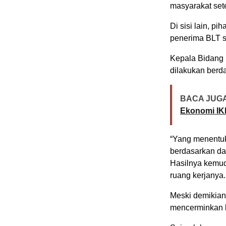
masyarakat set
Di sisi lain, p
penerima BLT s
Kepala Bidang 
dilakukan berd
BACA JUGA
Ekonomi IK
“Yang menentuk
berdasarkan da
Hasilnya kemudi
ruang kerjanya.
Meski demikian,
mencerminkan k