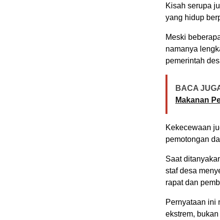
Kisah serupa j
yang hidup berp
Meski beberapa
namanya lengka
pemerintah des
BACA JUGA
Makanan Pe
Kekecewaan jug
pemotongan dan
Saat ditanyaka
staf desa meny
rapat dan pemb
Pernyataan ini
ekstrem, bukan