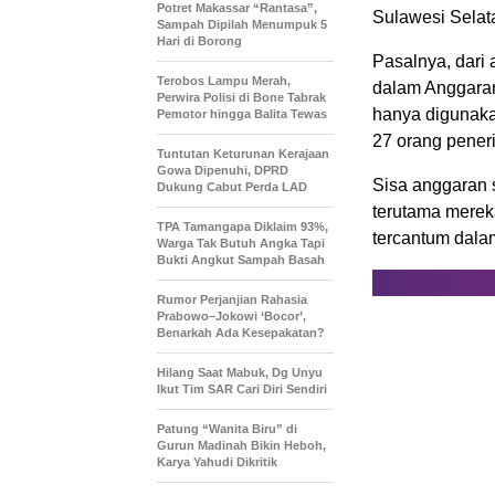
Potret Makassar “Rantasa”,
Sulawesi Selat
Sampah Dipilah Menumpuk 5
Hari di Borong
Pasalnya, dari
Terobos Lampu Merah,
dalam Anggara
Perwira Polisi di Bone Tabrak
hanya digunaka
Pemotor hingga Balita Tewas
27 orang pener
Tuntutan Keturunan Kerajaan
Gowa Dipenuhi, DPRD
Sisa anggaran 
Dukung Cabut Perda LAD
terutama merek
TPA Tamangapa Diklaim 93%,
tercantum dala
Warga Tak Butuh Angka Tapi
Bukti Angkut Sampah Basah
Rumor Perjanjian Rahasia
Prabowo–Jokowi ‘Bocor’,
Benarkah Ada Kesepakatan?
Hilang Saat Mabuk, Dg Unyu
Ikut Tim SAR Cari Diri Sendiri
Patung “Wanita Biru” di
Gurun Madinah Bikin Heboh,
Karya Yahudi Dikritik