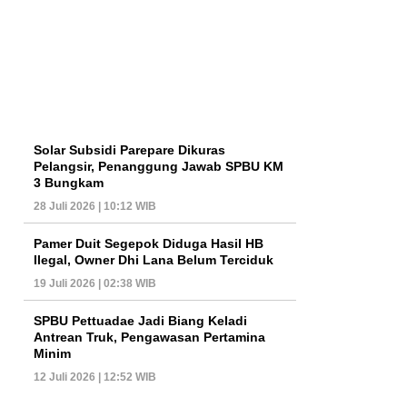
Solar Subsidi Parepare Dikuras
Pelangsir, Penanggung Jawab SPBU KM
3 Bungkam
28 Juli 2026 | 10:12 WIB
Pamer Duit Segepok Diduga Hasil HB
Ilegal, Owner Dhi Lana Belum Terciduk
19 Juli 2026 | 02:38 WIB
SPBU Pettuadae Jadi Biang Keladi
Antrean Truk, Pengawasan Pertamina
Minim
12 Juli 2026 | 12:52 WIB