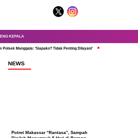
ENG KEPALA
 Polsek Manggala: ‘Siapako? Tidak Penting Dilayani’
dr. Oky Review Z
NEWS
Potret Makassar “Rantasa”, Sampah
Dipilah Menumpuk 5 Hari di Borong