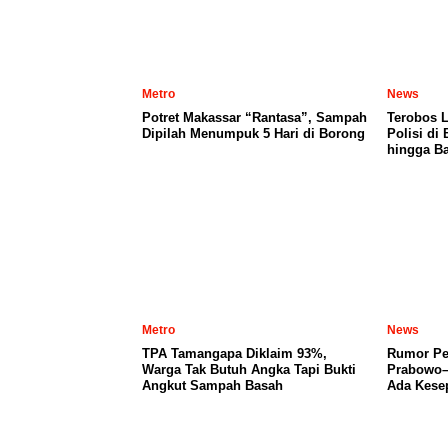
Metro
News
Potret Makassar “Rantasa”, Sampah
Terobos 
Dipilah Menumpuk 5 Hari di Borong
Polisi di
hingga Ba
Metro
News
TPA Tamangapa Diklaim 93%,
Rumor Per
Warga Tak Butuh Angka Tapi Bukti
Prabowo–
Angkut Sampah Basah
Ada Kese