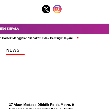
ENG KEPALA
 Polsek Manggala: ‘Siapako? Tidak Penting Dilayani’
dr. Oky Review Z
NEWS
37 Akun Medsos Dibidik Polda Metro, 9
Penggiat Jadi Tersangka Kasus Hoaks