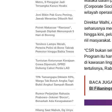
Malaka dalam p
Metro, 9 Penggiat Jadi
Tersangka Kasus Hoaks
(Corporate Soci
wilayah operas
Joni Bikin Pak Guru Pening,
Jawab Merantau Dikasih Nol
Direktur Walhi
Potret Makassar “Rantasa”,
seharusnya mem
Sampah Dipilah Menumpuk 5
hingga kini, p
Hari di Borong
riil masyarakat.
Terobos Lampu Merah,
Perwira Polisi di Bone Tabrak
“CSR bukan sek
Pemotor hingga Balita Tewas
Program itu ha
Tuntutan Keturunan Kerajaan
di kawasan lin
Gowa Dipenuhi, DPRD
tertulisnya, Rab
Dukung Cabut Perda LAD
TPA Tamangapa Diklaim 93%,
Warga Tak Butuh Angka Tapi
BACA JUGA
Bukti Angkut Sampah Basah
BI Filianin
Rumor Perjanjian Rahasia
Prabowo–Jokowi ‘Bocor’,
Benarkah Ada Kesepakatan?
Hilang Saat Mabuk, Dg Unyu