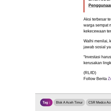
Penggunaan
Aksi terbesar t
warga sempat m
kekecewaan te
Walhi menilai, 
jawab sosial ya
“Investasi har
kerusakan ling
(RL/ID)
Follow Berita
Zo
Tag :
Blok A Aceh Timur
CSR Medco Ace