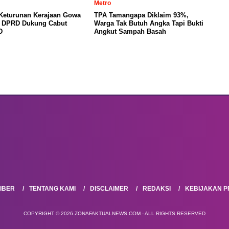
Metro
 Keturunan Kerajaan Gowa
TPA Tamangapa Diklaim 93%,
, DPRD Dukung Cabut
Warga Tak Butuh Angka Tapi Bukti
D
Angkut Sampah Basah
IBER
TENTANG KAMI
DISCLAIMER
REDAKSI
KEBIJAKAN PR
COPYRIGHT © 2026 ZONAFAKTUALNEWS.COM - ALL RIGHTS RESERVED