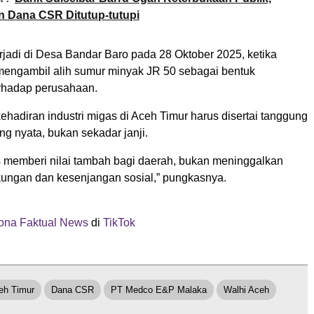
 Dana CSR Ditutup-tutupi
erjadi di Desa Bandar Baro pada 28 Oktober 2025, ketika
engambil alih sumur minyak JR 50 sebagai bentuk
rhadap perusahaan.
kehadiran industri migas di Aceh Timur harus disertai tanggung
ng nyata, bukan sekadar janji.
us memberi nilai tambah bagi daerah, bukan meninggalkan
kungan dan kesenjangan sosial,” pungkasnya.
na Faktual News
di
TikTok
h Timur
Dana CSR
PT Medco E&P Malaka
Walhi Aceh