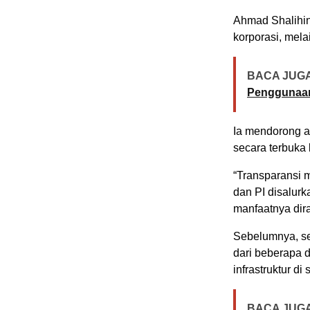
Ahmad Shalihi
korporasi, mel
BACA JUGA
Penggunaan
Ia mendorong 
secara terbuka 
“Transparansi 
dan PI disalur
manfaatnya dir
Sebelumnya, sej
dari beberapa 
infrastruktur di
BACA JUGA