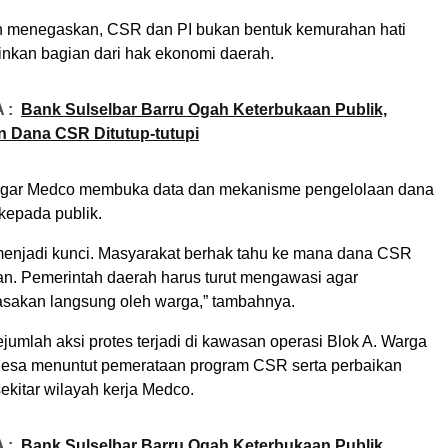
n menegaskan, CSR dan PI bukan bentuk kemurahan hati
ainkan bagian dari hak ekonomi daerah.
 :
Bank Sulselbar Barru Ogah Keterbukaan Publik,
 Dana CSR Ditutup-tutupi
agar Medco membuka data dan mekanisme pengelolaan dana
kepada publik.
menjadi kunci. Masyarakat berhak tahu ke mana dana CSR
kan. Pemerintah daerah harus turut mengawasi agar
asakan langsung oleh warga,” tambahnya.
umlah aksi protes terjadi di kawasan operasi Blok A. Warga
desa menuntut pemerataan program CSR serta perbaikan
 sekitar wilayah kerja Medco.
 :
Bank Sulselbar Barru Ogah Keterbukaan Publik,