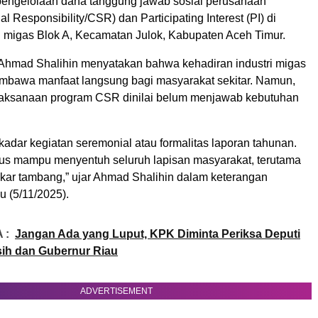
engelolaan dana tanggung jawab sosial perusahaan
al Responsibility/CSR) dan Participating Interest (PI) di
i migas Blok A, Kecamatan Julok, Kabupaten Aceh Timur.
, Ahmad Shalihin menyatakan bahwa kehadiran industri migas
bawa manfaat langsung bagi masyarakat sekitar. Namun,
elaksanaan program CSR dinilai belum menjawab kebutuhan
adar kegiatan seremonial atau formalitas laporan tahunan.
rus mampu menyentuh seluruh lapisan masyarakat, terutama
gkar tambang,” ujar Ahmad Shalihin dalam keterangan
u (5/11/2025).
 :
Jangan Ada yang Luput, KPK Diminta Periksa Deputi
gsih dan Gubernur Riau
ADVERTISEMENT