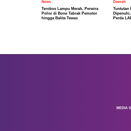
News
Daerah
Terobos Lampu Merah, Perwira
Tuntutan
Polisi di Bone Tabrak Pemotor
Dipenuhi
hingga Balita Tewas
Perda LA
MEDIA S