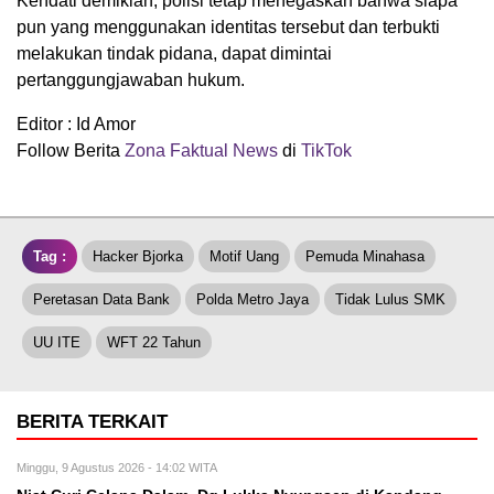
Kendati demikian, polisi tetap menegaskan bahwa siapa
pun yang menggunakan identitas tersebut dan terbukti
melakukan tindak pidana, dapat dimintai
pertanggungjawaban hukum.
Editor : Id Amor
Follow Berita
Zona Faktual News
di
TikTok
Tag :
Hacker Bjorka
Motif Uang
Pemuda Minahasa
Peretasan Data Bank
Polda Metro Jaya
Tidak Lulus SMK
UU ITE
WFT 22 Tahun
BERITA TERKAIT
Minggu, 9 Agustus 2026 - 14:02 WITA