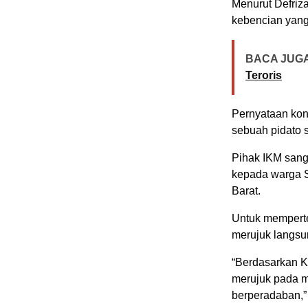
Menurut Defriz
kebencian yang
BACA JUGA
Teroris
Pernyataan kont
sebuah pidato s
Pihak IKM sang
kepada warga S
Barat.
Untuk memperte
merujuk langsu
“Berdasarkan KB
merujuk pada m
berperadaban,”