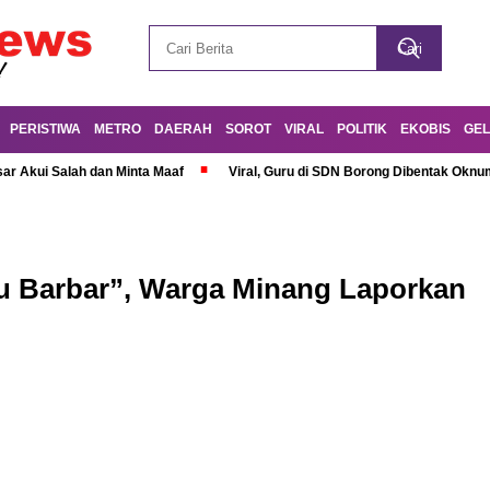
PERISTIWA
METRO
DAERAH
SOROT
VIRAL
POLITIK
EKOBIS
GEL
r Akui Salah dan Minta Maaf
Viral, Guru di SDN Borong Dibentak Oknum
ku Barbar”, Warga Minang Laporkan