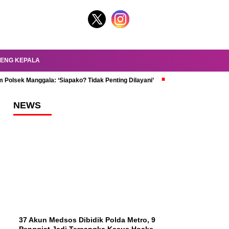
ENG KEPALA
 Polsek Manggala: ‘Siapako? Tidak Penting Dilayani’
dr. Oky Review Z
NEWS
37 Akun Medsos Dibidik Polda Metro, 9
Penggiat Jadi Tersangka Kasus Hoaks