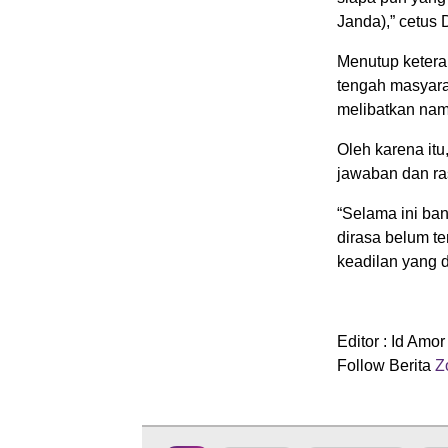
Janda),” cetus D
Menutup ketera
tengah masyar
melibatkan nam
Oleh karena it
jawaban dan ra
“Selama ini ba
dirasa belum te
keadilan yang 
Editor : Id Amor
Follow Berita
Zo