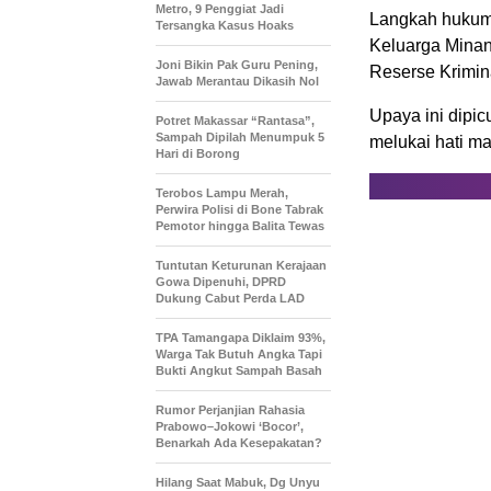
Metro, 9 Penggiat Jadi
Langkah hukum 
Tersangka Kasus Hoaks
Keluarga Mina
Joni Bikin Pak Guru Pening,
Reserse Krimina
Jawab Merantau Dikasih Nol
Upaya ini dipi
Potret Makassar “Rantasa”,
Sampah Dipilah Menumpuk 5
melukai hati m
Hari di Borong
Terobos Lampu Merah,
Perwira Polisi di Bone Tabrak
Pemotor hingga Balita Tewas
Tuntutan Keturunan Kerajaan
Gowa Dipenuhi, DPRD
Dukung Cabut Perda LAD
TPA Tamangapa Diklaim 93%,
Warga Tak Butuh Angka Tapi
Bukti Angkut Sampah Basah
Rumor Perjanjian Rahasia
Prabowo–Jokowi ‘Bocor’,
Benarkah Ada Kesepakatan?
Hilang Saat Mabuk, Dg Unyu