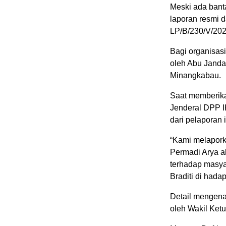
Meski ada banta
laporan resmi d
LP/B/230/V/20
Bagi organisas
oleh Abu Janda
Minangkabau.
Saat memberikan
Jenderal DPP I
dari pelaporan i
“Kami melapork
Permadi Arya a
terhadap masya
Braditi di hadap
Detail mengenai
oleh Wakil Ket