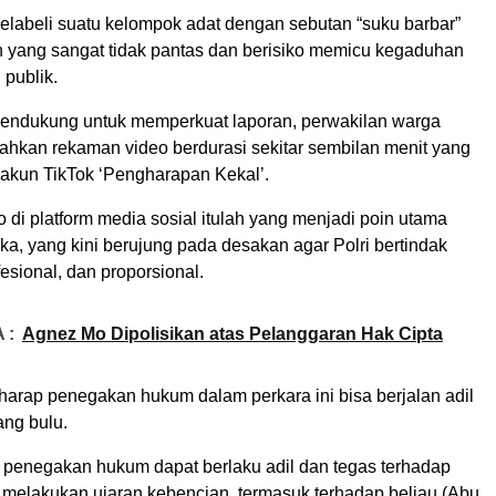
elabeli suatu kelompok adat dengan sebutan “suku barbar”
n yang sangat tidak pantas dan berisiko memicu kegaduhan
 publik.
pendukung untuk memperkuat laporan, perwakilan warga
hkan rekaman video berdurasi sekitar sembilan menit yang
 akun TikTok ‘Pengharapan Kekal’.
di platform media sosial itulah yang menjadi poin utama
a, yang kini berujung pada desakan agar Polri bertindak
fesional, dan proporsional.
 :
Agnez Mo Dipolisikan atas Pelanggaran Hak Cipta
harap penegakan hukum dalam perkara ini bisa berjalan adil
ng bulu.
 penegakan hukum dapat berlaku adil dan tegas terhadap
 melakukan ujaran kebencian, termasuk terhadap beliau (Abu