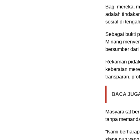
Bagi mereka, m
adalah tindaka
sosial di tengah
Sebagai bukti 
Minang menyera
bersumber dari
Rekaman pidato 
keberatan merek
transparan, pro
BACA JUGA
Masyarakat ber
tanpa memanda
“Kami berharap
siapa pun yang