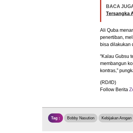
BACA JUGA
Tersangka 
Ali Quba menam
penertiban, me
bisa dilakukan
“Kalau Gubsu t
membangun komu
kontras,” pung
(RD/ID)
Follow Berita
Zo
Tag :
Bobby Nasution
Kebijakan Arogan