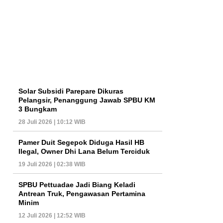
Solar Subsidi Parepare Dikuras
Pelangsir, Penanggung Jawab SPBU KM
3 Bungkam
28 Juli 2026 | 10:12 WIB
Pamer Duit Segepok Diduga Hasil HB
Ilegal, Owner Dhi Lana Belum Terciduk
19 Juli 2026 | 02:38 WIB
SPBU Pettuadae Jadi Biang Keladi
Antrean Truk, Pengawasan Pertamina
Minim
12 Juli 2026 | 12:52 WIB