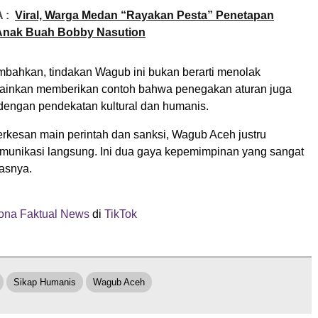
 :
Viral, Warga Medan “Rayakan Pesta” Penetapan
Anak Buah Bobby Nasution
bahkan, tindakan Wagub ini bukan berarti menolak
lainkan memberikan contoh bahwa penegakan aturan juga
 dengan pendekatan kultural dan humanis.
erkesan main perintah dan sanksi, Wagub Aceh justru
nikasi langsung. Ini dua gaya kepemimpinan yang sangat
kasnya.
na Faktual News
di
TikTok
Sikap Humanis
Wagub Aceh