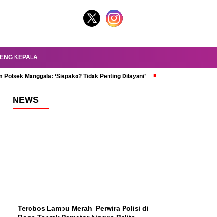
ENG KEPALA
 Polsek Manggala: ‘Siapako? Tidak Penting Dilayani’
dr. Oky Review Z
NEWS
Terobos Lampu Merah, Perwira Polisi di
Bone Tabrak Pemotor hingga Balita