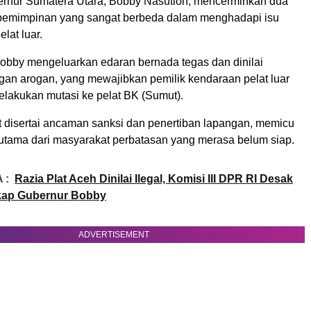
rnur Sumatera Utara, Bobby Nasution, mencerminkan dua
pemimpinan yang sangat berbeda dalam menghadapi isu
lat luar.
 Bobby mengeluarkan edaran bernada tegas dan dinilai
gan arogan, yang mewajibkan pemilik kendaraan pelat luar
elakukan mutasi ke pelat BK (Sumut).
t disertai ancaman sanksi dan penertiban lapangan, memicu
erutama dari masyarakat perbatasan yang merasa belum siap.
 :
Razia Plat Aceh Dinilai Ilegal, Komisi III DPR RI Desak
gkap Gubernur Bobby
ADVERTISEMENT