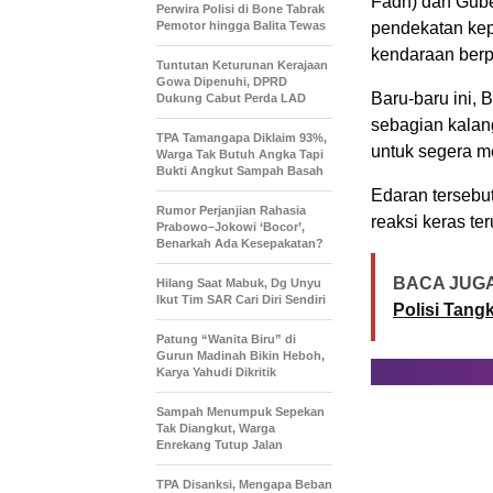
Fadh) dan Gube
Perwira Polisi di Bone Tabrak
Pemotor hingga Balita Tewas
pendekatan ke
kendaraan berpe
Tuntutan Keturunan Kerajaan
Gowa Dipenuhi, DPRD
Baru-baru ini,
Dukung Cabut Perda LAD
sebagian kalan
TPA Tamangapa Diklaim 93%,
untuk segera m
Warga Tak Butuh Angka Tapi
Bukti Angkut Sampah Basah
Edaran tersebu
Rumor Perjanjian Rahasia
reaksi keras t
Prabowo–Jokowi ‘Bocor’,
Benarkah Ada Kesepakatan?
BACA JUGA
Hilang Saat Mabuk, Dg Unyu
Ikut Tim SAR Cari Diri Sendiri
Polisi Tan
Patung “Wanita Biru” di
Gurun Madinah Bikin Heboh,
Karya Yahudi Dikritik
Sampah Menumpuk Sepekan
Tak Diangkut, Warga
Enrekang Tutup Jalan
TPA Disanksi, Mengapa Beban