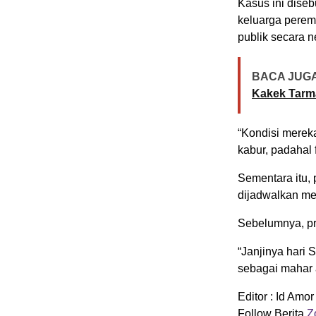
Kasus ini diseb
keluarga peremp
publik secara ne
BACA JUGA
Kakek Tarm
“Kondisi mereka
kabur, padahal
Sementara itu,
dijadwalkan me
Sebelumnya, pri
“Janjinya hari
sebagai mahar a
Editor : Id Amor
Follow Berita
Zo