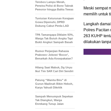
Terobos Lampu Merah,
Perwira Polisi di Bone Tabrak
Meski sempat m
Pemotor hingga Balita Tewas
memilih untuk 
Tuntutan Keturunan Kerajaan
Gowa Dipenuhi, DPRD
Langkah damai 
Dukung Cabut Perda LAD
Polres Pacitan
TPA Tamangapa Diklaim 93%,
263 KUHP tent
Warga Tak Butuh Angka Tapi
dilakukan tanp
Bukti Angkut Sampah Basah
Rumor Perjanjian Rahasia
Prabowo–Jokowi ‘Bocor’,
Benarkah Ada Kesepakatan?
Hilang Saat Mabuk, Dg Unyu
Ikut Tim SAR Cari Diri Sendiri
Patung “Wanita Biru” di
Gurun Madinah Bikin Heboh,
Karya Yahudi Dikritik
Sampah Menumpuk Sepekan
Tak Diangkut, Warga
Enrekang Tutup Jalan