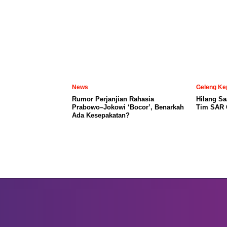
News
Geleng Ke
Rumor Perjanjian Rahasia
Hilang Sa
Prabowo–Jokowi ‘Bocor’, Benarkah
Tim SAR C
Ada Kesepakatan?