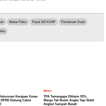
man
Mahar Palsu
Pasal 263 KUHP
Pemalsuan Surat
rika
Metro
 Keturunan Kerajaan Gowa
TPA Tamangapa Diklaim 93%,
, DPRD Dukung Cabut
Warga Tak Butuh Angka Tapi Bukti
D
Angkut Sampah Basah