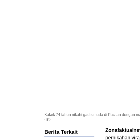
Kakek 74 tahun nikahi gadis muda di Pacitan dengan maha
(Ist)
Zonafaktualn
Berita Terkait
pernikahan vir