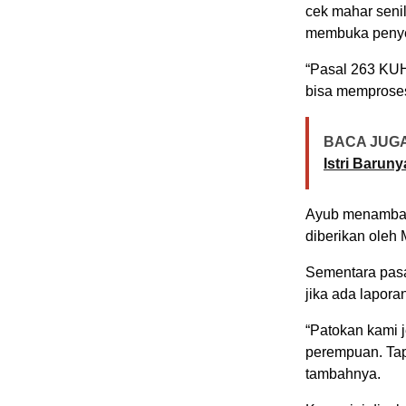
cek mahar senila
membuka penyel
“Pasal 263 KUHP
bisa memproses
BACA JUGA
Istri Barun
Ayub menambahka
diberikan oleh
Sementara pasa
jika ada lapora
“Patokan kami j
perempuan. Tapi
tambahnya.