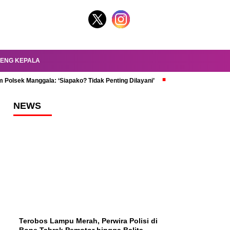
ENG KEPALA
 Polsek Manggala: ‘Siapako? Tidak Penting Dilayani’
dr. Oky Review Z
NEWS
Terobos Lampu Merah, Perwira Polisi di
Bone Tabrak Pemotor hingga Balita