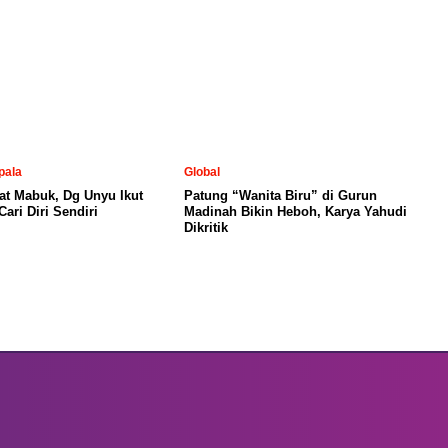
pala
Global
at Mabuk, Dg Unyu Ikut
Patung “Wanita Biru” di Gurun
ari Diri Sendiri
Madinah Bikin Heboh, Karya Yahudi
Dikritik