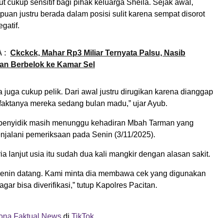
ut cukup sensitif bagi pihak keluarga Sheila. Sejak awal,
uan justru berada dalam posisi sulit karena sempat disorot
gatif.
 :
Ckckck, Mahar Rp3 Miliar Ternyata Palsu, Nasib
an Berbelok ke Kamar Sel
 juga cukup pelik. Dari awal justru dirugikan karena dianggap
 faktanya mereka sedang bulan madu,” ujar Ayub.
 penyidik masih menunggu kehadiran Mbah Tarman yang
njalani pemeriksaan pada Senin (3/11/2025).
a lanjut usia itu sudah dua kali mangkir dengan alasan sakit.
 Senin datang. Kami minta dia membawa cek yang digunakan
gar bisa diverifikasi,” tutup Kapolres Pacitan.
na Faktual News
di
TikTok