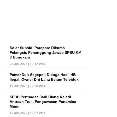
Solar Subsidi Parepare Dikuras
Pelangsir, Penanggung Jawab SPBU KM
3 Bungkam
28 Juli 2026 | 10:12 WIB
Pamer Duit Segepok Diduga Hasil HB
Ilegal, Owner Dhi Lana Belum Terciduk
19 Juli 2026 | 02:38 WIB
SPBU Pettuadae Jadi Biang Keladi
Antrean Truk, Pengawasan Pertamina
Minim
12 Juli 2026 | 12:52 WIB