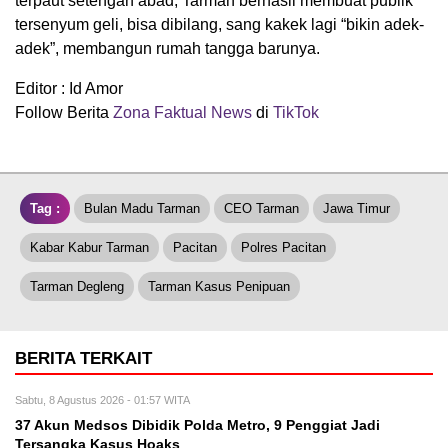
terpaut setengah abad, Tarman berhasil membuat publik
tersenyum geli, bisa dibilang, sang kakek lagi “bikin adek-
adek”, membangun rumah tangga barunya.
Editor : Id Amor
Follow Berita
Zona Faktual News
di
TikTok
Tag :
Bulan Madu Tarman
CEO Tarman
Jawa Timur
Kabar Kabur Tarman
Pacitan
Polres Pacitan
Tarman Degleng
Tarman Kasus Penipuan
BERITA TERKAIT
Sabtu, 8 Agustus 2026 - 01:57 WITA
37 Akun Medsos Dibidik Polda Metro, 9 Penggiat Jadi
Tersangka Kasus Hoaks