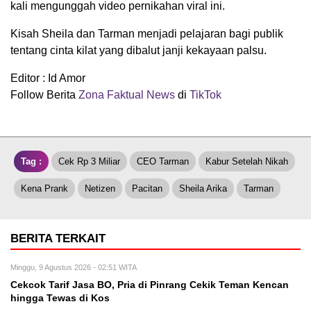
kali mengunggah video pernikahan viral ini.
Kisah Sheila dan Tarman menjadi pelajaran bagi publik
tentang cinta kilat yang dibalut janji kekayaan palsu.
Editor : Id Amor
Follow Berita
Zona Faktual News
di
TikTok
Tag :
Cek Rp 3 Miliar
CEO Tarman
Kabur Setelah Nikah
Kena Prank
Netizen
Pacitan
Sheila Arika
Tarman
BERITA TERKAIT
Minggu, 9 Agustus 2026 - 02:51 WITA
Cekcok Tarif Jasa BO, Pria di Pinrang Cekik Teman Kencan
hingga Tewas di Kos