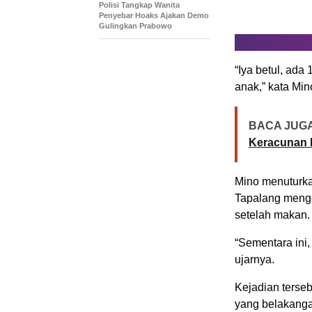
Polisi Tangkap Wanita
Penyebar Hoaks Ajakan Demo
Gulingkan Prabowo
“Iya betul, ada
anak,” kata Mi
BACA JUGA
Keracunan P
Mino menuturka
Tapalang mengel
setelah makan.
“Sementara ini
ujarnya.
Kejadian terse
yang belakangan