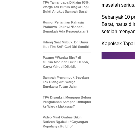
TPA Tamangapa Diklaim 93%,
masalah serius
Warga Tak Butuh Angka Tapi
Bukti Angkut Sampah Basah
Sebanyak 10 pe
Rumor Perjanjian Rahasia
Barat, harus d
Prabowo–Jokowi ‘Bocor’,
setelah menyan
Benarkah Ada Kesepakatan?
Hilang Saat Mabuk, Dg Unyu
Kapolsek Tapal
Ikut Tim SAR Cari Diri Sendiri
Patung “Wanita Biru” di
Gurun Madinah Bikin Heboh,
Karya Yahudi Dikritik
Sampah Menumpuk Sepekan
Tak Diangkut, Warga
Enrekang Tutup Jalan
TPA Disanksi, Mengapa Beban
Pengolahan Sampah Ditimpuk
ke Warga Makassar?
Video Maaf Ombas Bikin
Netizen Ngakak: “Goyangan
Kepalanya Itu Lho”