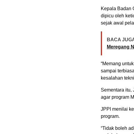
Kepala Badan G
dipicu oleh ke
sejak awal pel
BACA JUGA
Meregang 
“Memang untuk 
sampai terbiasa
kesalahan tekni
Sementara itu,
agar program M
JPPI menilai ke
program.
“Tidak boleh ad