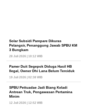
Solar Subsidi Parepare Dikuras
Pelangsir, Penanggung Jawab SPBU KM
3 Bungkam
28 Juli 2026 | 10:12 WIB
Pamer Duit Segepok Diduga Hasil HB
Ilegal, Owner Dhi Lana Belum Terciduk
19 Juli 2026 | 02:38 WIB
SPBU Pettuadae Jadi Biang Keladi
Antrean Truk, Pengawasan Pertamina
Minim
12 Juli 2026 | 12:52 WIB