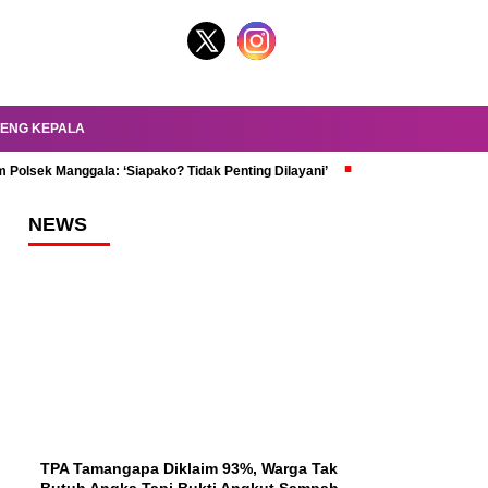
ENG KEPALA
 Polsek Manggala: ‘Siapako? Tidak Penting Dilayani’
dr. Oky Review Z
NEWS
TPA Tamangapa Diklaim 93%, Warga Tak
Butuh Angka Tapi Bukti Angkut Sampah