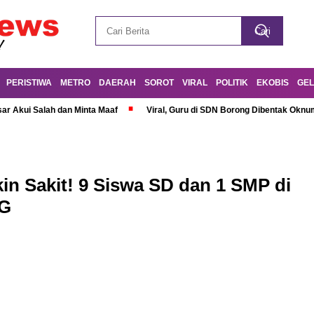
PERISTIWA
METRO
DAERAH
SOROT
VIRAL
POLITIK
EKOBIS
GEL
r Akui Salah dan Minta Maaf
Viral, Guru di SDN Borong Dibentak Oknum
kin Sakit! 9 Siswa SD dan 1 SMP di
BG