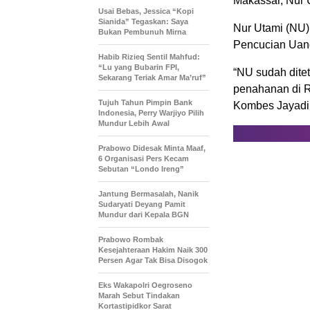
Makassar, Nur U
Usai Bebas, Jessica “Kopi
Sianida” Tegaskan: Saya
Nur Utami (NU)
Bukan Pembunuh Mirna
Pencucian Uan
Habib Rizieq Sentil Mahfud:
“Lu yang Bubarin FPI,
“NU sudah dite
Sekarang Teriak Amar Ma’ruf”
penahanan di Ru
Tujuh Tahun Pimpin Bank
Kombes Jayadi 
Indonesia, Perry Warjiyo Pilih
Mundur Lebih Awal
Prabowo Didesak Minta Maaf,
6 Organisasi Pers Kecam
Sebutan “Londo Ireng”
Jantung Bermasalah, Nanik
Sudaryati Deyang Pamit
Mundur dari Kepala BGN
Prabowo Rombak
Kesejahteraan Hakim Naik 300
Persen Agar Tak Bisa Disogok
Eks Wakapolri Oegroseno
Marah Sebut Tindakan
Kortastipidkor Sarat