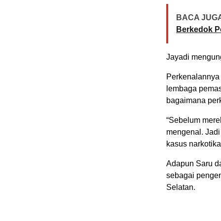
BACA JUGA
Berkedok P
Jayadi mengung
Perkenalannya 
lembaga pemasy
bagaimana perke
“Sebelum merek
mengenal. Jadi 
kasus narkotika,
Adapun Saru da
sebagai pengen
Selatan.