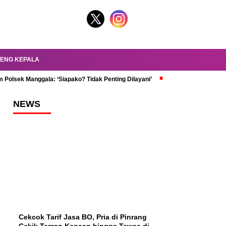
ENG KEPALA
 Polsek Manggala: ‘Siapako? Tidak Penting Dilayani’
dr. Oky Review Z
NEWS
Cekcok Tarif Jasa BO, Pria di Pinrang
Cekik Teman Kencan hingga Tewas di