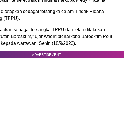
tami terseret dalam sindikat narkoba Fredy Pratama.
 ditetapkan sebagai tersangka dalam Tindak Pidana
g (TPPU).
tapkan sebagai tersangka TPPU dan telah dilakukan
tan Bareskrim,” ujar Wadirtipidnarkoba Bareskrim Polri
kepada wartawan, Senin (18/9/2023).
ADVERTISEMENT