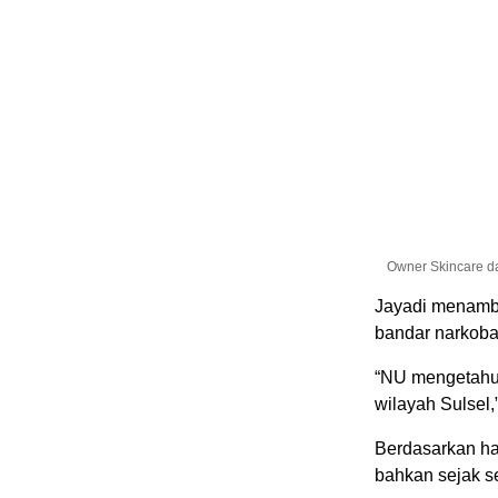
Owner Skincare d
Jayadi menamb
bandar narkoba
“NU mengetahui
wilayah Sulsel
Berdasarkan has
bahkan sejak s