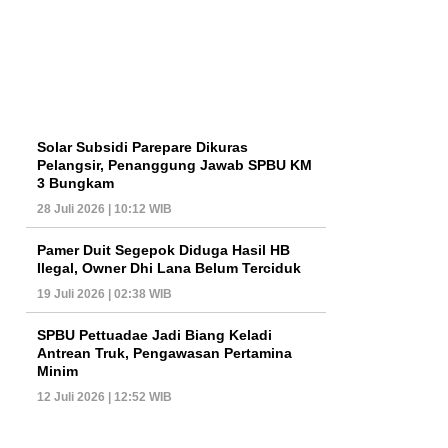
Solar Subsidi Parepare Dikuras
Pelangsir, Penanggung Jawab SPBU KM
3 Bungkam
28 Juli 2026 | 10:12 WIB
Pamer Duit Segepok Diduga Hasil HB
Ilegal, Owner Dhi Lana Belum Terciduk
19 Juli 2026 | 02:38 WIB
SPBU Pettuadae Jadi Biang Keladi
Antrean Truk, Pengawasan Pertamina
Minim
12 Juli 2026 | 12:52 WIB