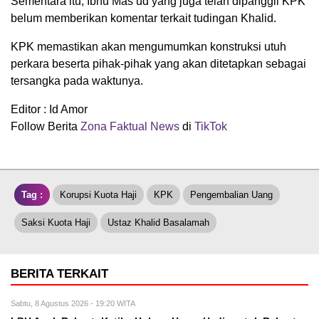
Sementara itu, Ibnu Mas’ud yang juga telah dipanggil KPK
belum memberikan komentar terkait tudingan Khalid.
KPK memastikan akan mengumumkan konstruksi utuh
perkara beserta pihak-pihak yang akan ditetapkan sebagai
tersangka pada waktunya.
Editor : Id Amor
Follow Berita
Zona Faktual News
di
TikTok
Tag :
Korupsi Kuota Haji
KPK
Pengembalian Uang
Saksi Kuota Haji
Ustaz Khalid Basalamah
BERITA TERKAIT
Sabtu, 8 Agustus 2026 - 19:20 WITA